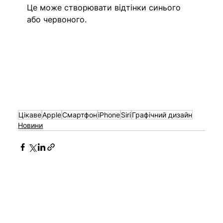
Це може створювати відтінки синього 
або червоного.
Цікаве
Apple
Смартфон
iPhone
Siri
Графічний дизайн
Новини