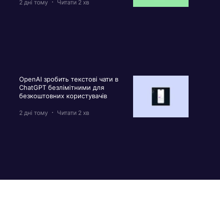
2 дні тому
Читати 2 хв
OpenAI зробить текстові чати в
ChatGPT безлімітними для
безкоштовних користувачів
2 дні тому
Читати 2 хв