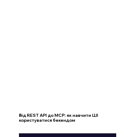
Від REST API до MCP: як навчити ШІ
користуватися бекендом