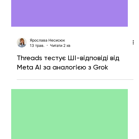
Ярослава Несисюк
13 трав.
Читати 2 хв
Threads тестує ШІ-відповіді від
Meta AI за аналогією з Grok