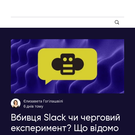
Єлизавета Гогілашвілі
6 днів тому
Вбивця Slack чи черговий
експеримент? Що відомо