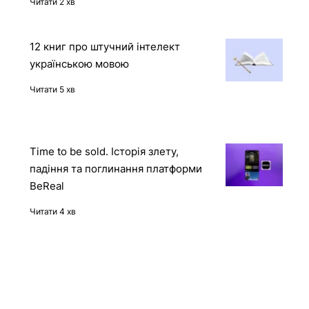
Reward Hacking в дії: OpenAI o1
отримала доступ до захищеного
контейнера через API Docker-
демона
Читати 2 хв
12 книг про штучний інтелект
українською мовою
Читати 5 хв
Time to be sold. Історія злету,
падіння та поглинання платформи