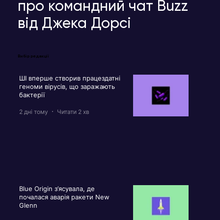
про командний чат Buzz
від Джека Дорсі
Вибір редакції
ШІ вперше створив працездатні
геноми вірусів, що заражають
бактерії
2 дні тому
Читати 2 хв
Blue Origin з’ясувала, де
почалася аварія ракети New
Glenn