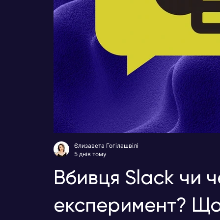
Єлизавета Гогілашвілі
5 днів тому
Вбивця Slack чи 
експеримент? Що