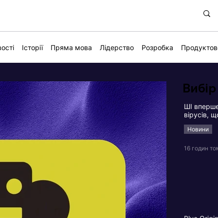
ості
Історії
Пряма мова
Лідерство
Розробка
Продуктов
Вибір
ШІ вперше
вірусів, 
Новини
16 годин то