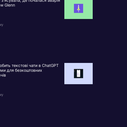
n з’ясувала, де почалася аварія
ew Glenn
му
обить текстові чати в ChatGPT
ими для безкоштовних
ачів
му