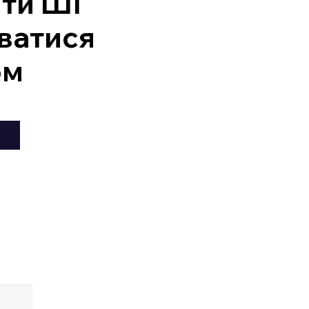
ити ШІ
ватися
ом