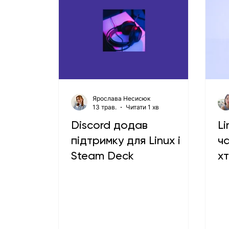
Ярослава Несисюк
13 трав.
Читати 1 хв
Discord додав
Li
підтримку для Linux і
ч
Steam Deck
х