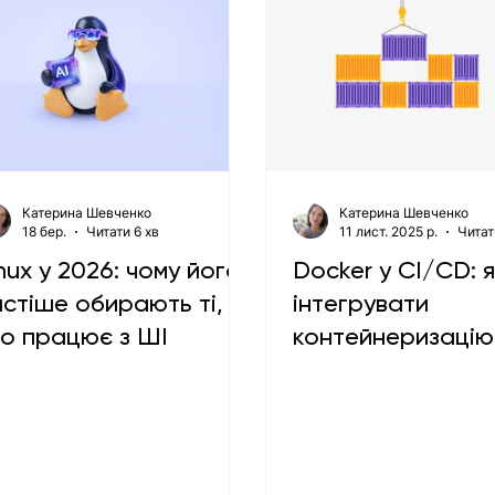
Катерина Шевченко
Катерина Шевченко
18 бер.
Читати 6 хв
11 лист. 2025 р.
Читат
nux у 2026: чому його
Docker у CI/CD: 
астіше обирають ті,
інтегрувати
то працює з ШІ
контейнеризацію
процес розробк