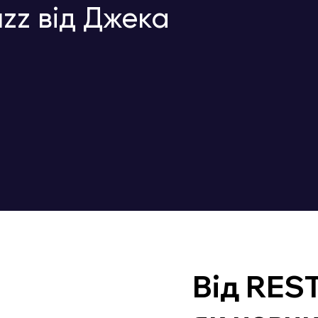
zz від Джека
Від REST