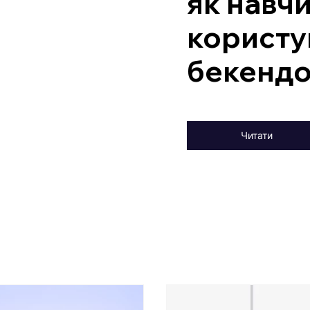
як навч
користу
бекенд
Читати