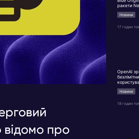
Blue Origi
ракети N
Новини
17 годин то
OpenAI зр
безлімітн
користув
Новини
18 годин то
черговий
 відомо про