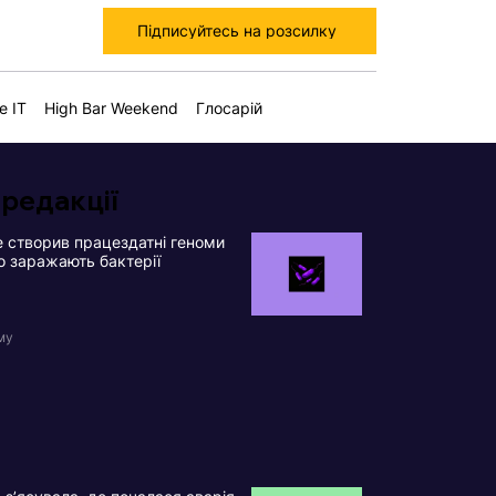
Підписуйтесь на розсилку
е IT
High Bar Weekend
Глосарій
 редакції
 створив працездатні геноми
що заражають бактерії
му