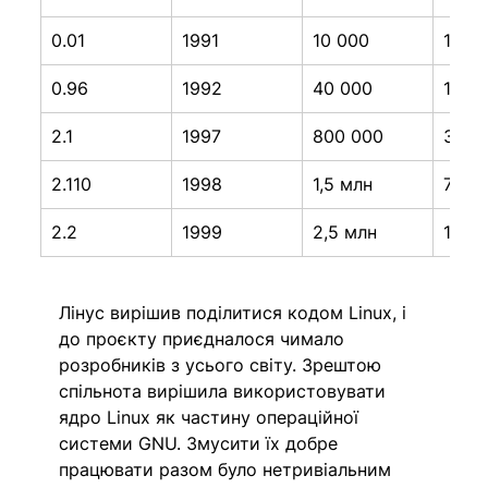
0.01
1991
10 000
1
0.96
1992
40 000
1 00
2.1
1997
800 000
3,5 
2.110
1998
1,5 млн
7,5 м
2.2
1999
2,5 млн
12 м
Лінус вирішив поділитися кодом Linux, і 
до проєкту приєдналося чимало 
розробників з усього світу. Зрештою 
спільнота вирішила використовувати 
ядро ​​Linux як частину операційної 
системи GNU. Змусити їх добре 
працювати разом було нетривіальним 