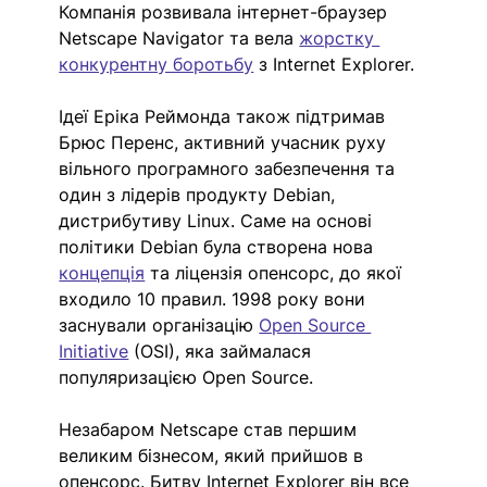
Компанія розвивала інтернет-браузер 
Netscape Navigator та вела
жорстку 
конкурентну боротьбу
 з Internet Explorer. 
Ідеї Еріка Реймонда також підтримав 
Брюс Перенс, активний учасник руху 
вільного програмного забезпечення та 
один з лідерів продукту Debian, 
дистрибутиву Linux. Саме на основі 
політики Debian була створена нова 
концепція
та ліцензія опенсорс, до якої 
входило 10 правил. 1998 року вони 
заснували організацію
Open Source 
Initiative
 (OSI), яка займалася 
популяризацією Open Source. 
Незабаром Netscape став першим 
великим бізнесом, який прийшов в 
опенсорс. Битву Internet Explorer він все 