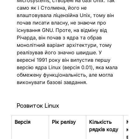
Microsystems, створені на базі Unix. Так 
само як і Столмена, його не 
влаштовувала ліцензійна Unix, тому він 
почав писати власну, не знаючи про 
існування GNU. Проте, на відміну від 
Річарда, він почав з ядра та обрав 
монолітний варіант архітектури, тому 
реалізував його значно швидше. У 
вересні 1991 року він випустив першу 
версію ядра Linux (версія 0.01), яка мала 
обмежену функціональність, але могла 
виконувати базові завдання.
Розвиток Linux
Версія
Рік релізу
Кількість 
Кільк
рядків коду
кори
в