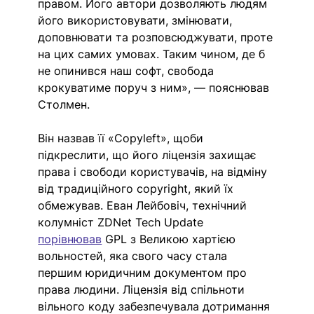
правом. Його автори дозволяють людям 
його використовувати, змінювати, 
доповнювати та розповсюджувати, проте 
на цих самих умовах. Таким чином, де б 
не опинився наш софт, свобода 
крокуватиме поруч з ним», — пояснював 
Столмен. 
Він назвав її «Copyleft», щоби 
підкреслити, що його ліцензія захищає 
права і свободи користувачів, на відміну 
від традиційного copyright, який їх 
обмежував. Еван Лейбовіч, технічний 
колумніст ZDNet Tech Update 
порівнював
 GPL з Великою хартією 
вольностей, яка свого часу стала 
першим юридичним документом про 
права людини. Ліцензія від спільноти 
вільного коду забезпечувала дотримання 