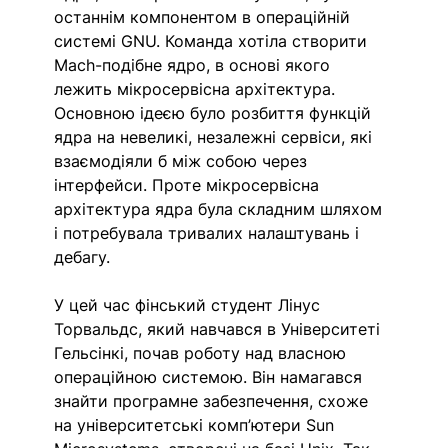
останнім компонентом в операційній 
системі GNU. Команда хотіла створити 
Mach-подібне ядро, в основі якого 
лежить мікросервісна архітектура. 
Основною ідеєю було розбиття функцій 
ядра на невеликі, незалежні сервіси, які 
взаємодіяли б між собою через 
інтерфейси. Проте мікросервісна 
архітектура ядра була складним шляхом 
і потребувала тривалих налаштувань і 
дебагу.  
У цей час фінський студент Лінус 
Торвальдс, який навчався в Університеті 
Гельсінкі, почав роботу над власною 
операційною системою. Він намагався 
знайти програмне забезпечення, схоже 
на університетські комп’ютери Sun 