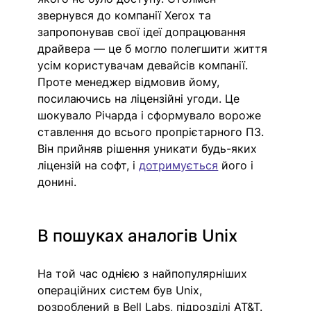
звернувся до компанії Xerox та 
запропонував свої ідеї допрацювання 
драйвера — це б могло полегшити життя 
усім користувачам девайсів компанії. 
Проте менеджер відмовив йому, 
посилаючись на ліцензійні угоди. Це 
шокувало Річарда і сформувало вороже 
ставлення до всього пропрієтарного ПЗ. 
Він прийняв рішення уникати будь-яких 
ліцензій на софт, і 
дотримується
 його і 
донині. 
В пошуках аналогів Unix
На той час однією з найпопулярніших 
операційних систем був Unix, 
розроблений в Bell Labs, підрозділі AT&T. 