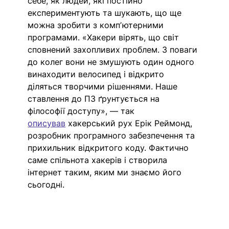
себе, як людей, які постійно 
експериментують та шукають, що ще 
можна зробити з компʼютерними 
програмами. «Хакери вірять, що світ 
сповнений захопливих проблем. З поваги 
до колег вони не змушують один одного 
винаходити велосипед і відкрито 
діляться творчими рішеннями. Наше 
ставлення до ПЗ ґрунтується на 
філософії доступу», — так 
описував
 хакерський рух Ерік Реймонд, 
розробник програмного забезпечення та 
прихильник відкритого коду. Фактично 
саме спільнота хакерів і створила 
інтернет таким, яким ми знаємо його 
сьогодні.