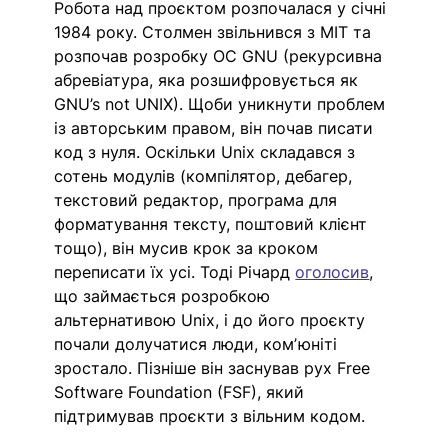
Робота над проєктом розпочалася у січні 
1984 року. Столмен звільнився з MIT та 
розпочав розробку ОС GNU (рекурсивна 
абревіатура, яка розшифровується як 
GNU’s not UNIX). Щоби уникнути проблем 
із авторським правом, він почав писати 
код з нуля. Оскільки Unix складався з 
сотень модулів (компілятор, дебагер, 
текстовий редактор, програма для 
форматування тексту, поштовий клієнт 
тощо), він мусив крок за кроком 
переписати їх усі. Тоді Річард 
оголосив
, 
що займається розробкою 
альтернативою Unix, і до його проєкту 
почали долучатися люди, комʼюніті 
зростало. Пізніше він заснував рух Free 
Software Foundation (FSF), який 
підтримував проєкти з вільним кодом. 