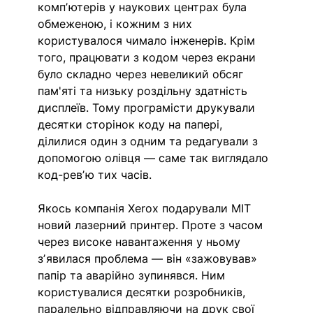
компʼютерів у наукових центрах була 
обмеженою, і кожним з них 
користувалося чимало інженерів. Крім 
того, працювати з кодом через екрани 
було складно через невеликий обсяг 
пам'яті та низьку роздільну здатність 
дисплеїв. Тому програмісти друкували 
десятки сторінок коду на папері, 
ділилися один з одним та редагували з 
допомогою олівця — саме так виглядало 
код-ревʼю тих часів.
Якось компанія Xerox подарували MIT 
новий лазерний принтер. Проте з часом 
через високе навантаження у ньому 
зʼявилася проблема — він «зажовував» 
папір та аварійно зупинявся. Ним 
користувалися десятки розробників, 
паралельно відправляючи на друк свої 