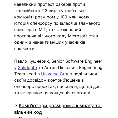
невеликий протест хакерів проти 
ліцензійного ПЗ виріс у глобальне 
комʼюніті розміром у 100 млн, чому 
історія опенсорсу почалася зі зламаного 
принтера в MIT, та як ключовий 
противник вільного коду Microsoft став 
одним з найактивніших учасників 
спільноти. 
Павло Кушнерик, Senior Software Engineer 
у 
Solidgate
 та Антон Пінкевич, Engineering 
Team Lead в 
Universe Group
 поділилися 
своїм досвідом контрибʼюшена в 
опенсорс проєктах, пояснили, що це дає, 
та як працює ця концепція сьогодні.
> 
Компʼютери розміром з кімнату та 
вільний код