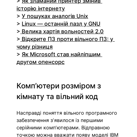
> 
Як зламаний принтер змінив 
історію інтернету
> 
У пошуках аналогів Unix
> 
Linux — останній пазл у GNU
>
 Велика хартія вольностей 2.0
>
 Відкрите ПЗ проти вільного ПЗ: у 
чому різниця
> 
Як Microsoft став найліпшим 
другом опенсорс
Компʼютери розміром з 
кімнату та вільний код
Насправді поняття вільного програмного 
забезпечення зʼявилося із першими 
серійними компʼютерами. Відправною 
точкою можна вважати появу моделі IBM 