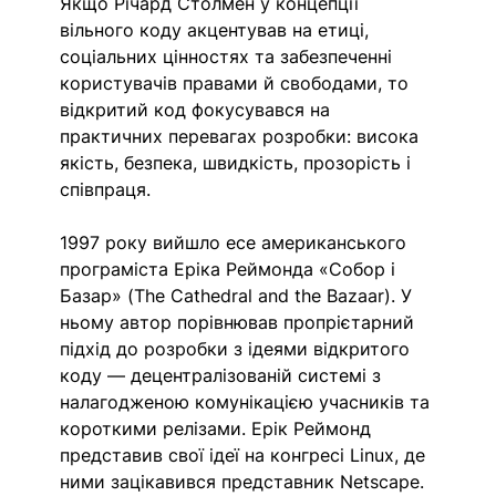
Якщо Річард Столмен у концепції 
вільного коду акцентував на етиці, 
соціальних цінностях та забезпеченні 
користувачів правами й свободами, то 
відкритий код фокусувався на 
практичних перевагах розробки: висока 
якість, безпека, швидкість, прозорість і 
співпраця.  
1997 року вийшло есе американського 
програміста Еріка Реймонда «Собор і 
Базар» (The Cathedral and the Bazaar). У 
ньому автор порівнював пропрієтарний 
підхід до розробки з ідеями відкритого 
коду — децентралізованій системі з 
налагодженою комунікацією учасників та 
короткими релізами. Ерік Реймонд 
представив свої ідеї на конгресі Linux, де 
ними зацікавився представник Netscape. 