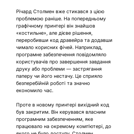
Річард Столмен вже стикався з цією 
проблемою раніше. На попередньому 
графічному принтері він знайшов 
«костильне», але дієве рішення, 
переробивши код дравейра та додавши 
чимало корисних фічей. Наприклад, 
програмне забезпечення повідомляло 
користувачів про завершення завдання 
друку або проблеми — застрягання 
паперу чи його нестачу. Це сприяло 
безперебійній роботі та значно 
економило час.
Проте в новому принтері вихідний код 
був закритим. Він керувався власним 
програмним забезпеченням, яке 
працювало на окремому комп’ютері, до 
якого не було доступу. Столмен 