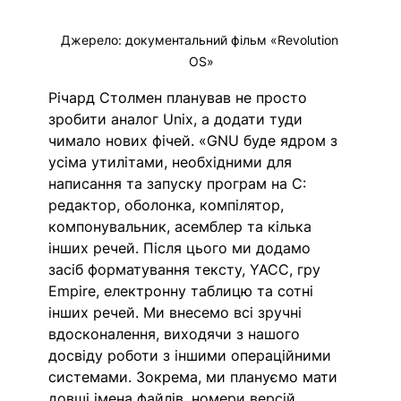
Джерело: документальний фільм «Revolution 
OS»
Річард Столмен планував не просто 
зробити аналог Unix, а додати туди 
чимало нових фічей. «GNU буде ядром з 
усіма утилітами, необхідними для 
написання та запуску програм на С: 
редактор, оболонка, компілятор, 
компонувальник, асемблер та кілька 
інших речей. Після цього ми додамо 
засіб форматування тексту, YACC, гру 
Empire, електронну таблицю та сотні 
інших речей. Ми внесемо всі зручні 
вдосконалення, виходячи з нашого 
досвіду роботи з іншими операційними 
системами. Зокрема, ми плануємо мати 
довші імена файлів, номери версій 