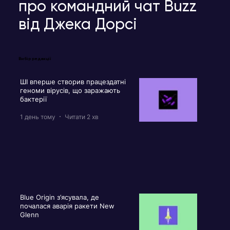
про командний чат Buzz
від Джека Дорсі
Вибір редакції
ШІ вперше створив працездатні
геноми вірусів, що заражають
бактерії
1 день тому
Читати 2 хв
Blue Origin з’ясувала, де
почалася аварія ракети New
Glenn