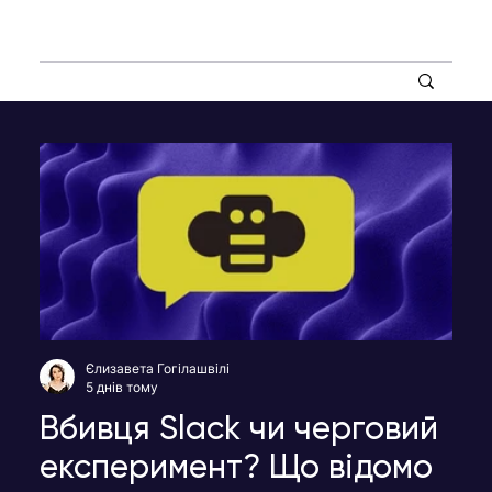
Єлизавета Гогілашвілі
5 днів тому
Вбивця Slack чи черговий
експеримент? Що відомо