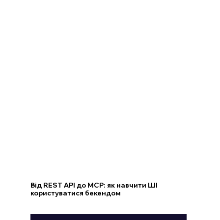
Від REST API до MCP: як навчити ШІ
користуватися бекендом