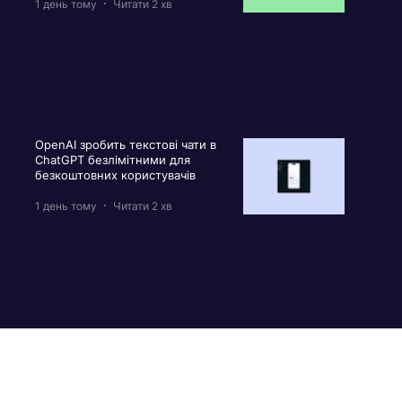
1 день тому
Читати 2 хв
OpenAI зробить текстові чати в
ChatGPT безлімітними для
безкоштовних користувачів
1 день тому
Читати 2 хв