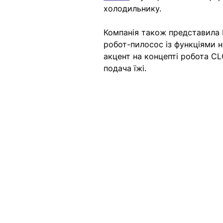
холодильнику.
Компанія також представила Be
робот-пилосос із функціями н
акцент на концепті робота CL
подача їжі.