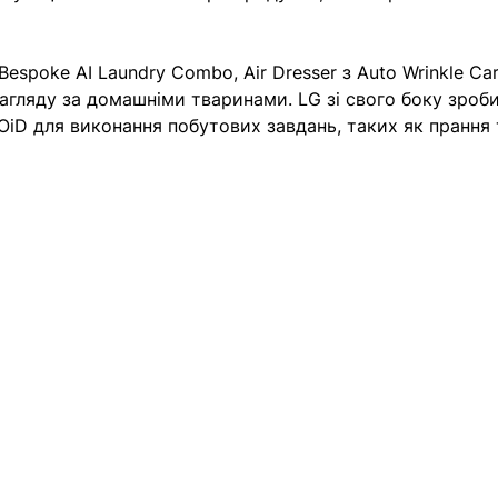
spoke AI Laundry Combo, Air Dresser з Auto Wrinkle Car
агляду за домашніми тваринами. LG зі свого боку зроби
OiD для виконання побутових завдань, таких як прання 