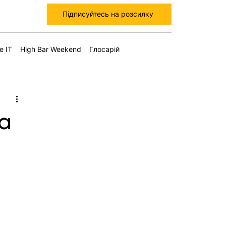
Підписуйтесь на розсилку
е IT
High Bar Weekend
Глосарій
та