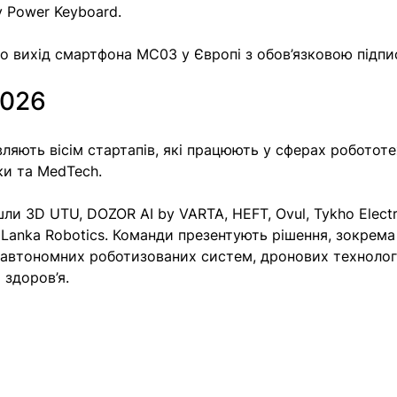
 Power Keyboard. 
о вихід смартфона MC03 у Європі з обов’язковою підпи
2026
ляють вісім стартапів, які працюють у сферах робототех
ки та MedTech. 
шли 3D UTU, DOZOR AI by VARTA, HEFT, Ovul, Tykho Electr
а Lanka Robotics. Команди презентують рішення, зокрема
, автономних роботизованих систем, дронових технологі
 здоров’я.