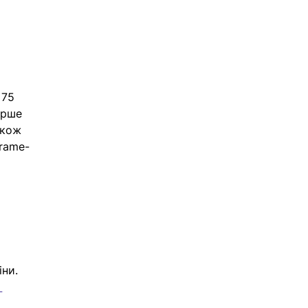
 75 
ерше 
акож 
rame-
 
ни. 
 