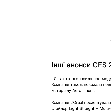
Інші анонси CES 
LG також оголосила про модул
Компанія також показала нові
матеріалу Aerominum. 
Компанія L’Oréal презентувал
стайлер Light Straight + Mult