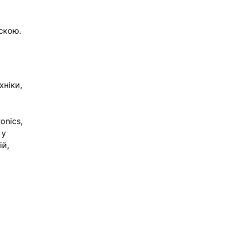
скою. 
ніки, 
onics, 
 у 
й, 