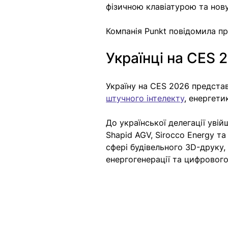
фізичною клавіатурою та нову
Компанія Punkt повідомила пр
Українці на CES 
Україну на CES 2026 представ
штучного інтелекту
, енергети
До української делегації увій
Shapid AGV, Sirocco Energy т
сфері будівельного 3D-друку
енергогенерації та цифрового