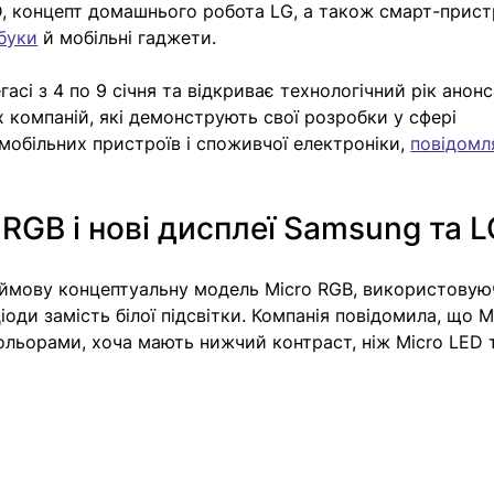
D, концепт домашнього робота LG, а також смарт-прист
буки
 й мобільні гаджети.
асі з 4 по 9 січня та відкриває технологічний рік анон
х компаній, які демонструють свої розробки у сфері 
 мобільних пристроїв і споживчої електроніки, 
повідомл
 RGB і нові дисплеї Samsung та 
ймову концептуальну модель Micro RGB, використовую
діоди замість білої підсвітки. Компанія повідомила, що M
кольорами, хоча мають нижчий контраст, ніж Micro LED 