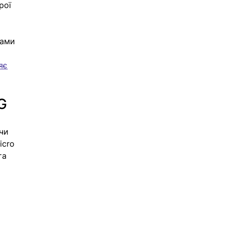
рої 
сами 
яє
LG
чи 
icro 
та 