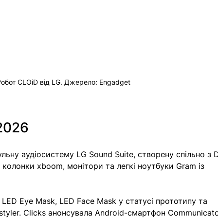
Робот CLOiD від LG. Джерело: Engadget
2026
ьну аудіосистему LG Sound Suite, створену спільно з D
 колонки xboom, монітори та легкі ноутбуки Gram із 
а LED Eye Mask, LED Face Mask у статусі прототипу та 
i-styler. Clicks анонсувала Android-смартфон Communicator