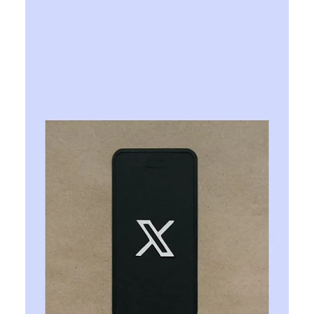
Ярослава Несисюк
9 лип.
Читати 1 хв
SpaceXAI представила модель
Grok 4.5 із нижчою вартістю
використання