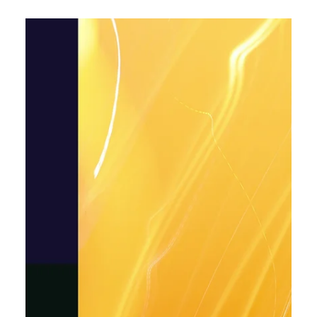
Алла Чиж
12 лют.
Читати 1 хв
xAI публічно розповіла про плани з