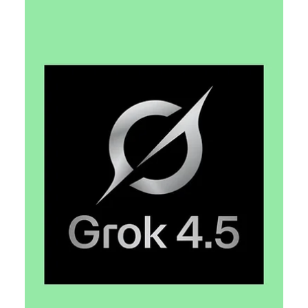
ШІ-інструмент Grok Build надсилав
цілі сховища коду до Google
Cloud