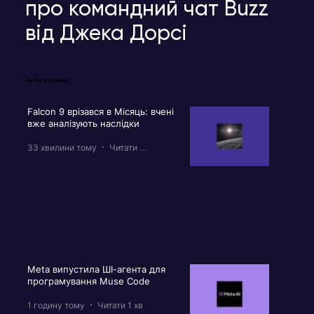
про командний чат Buzz
від Джека Дорсі
Вибір редакції
Falcon 9 врізався в Місяць: вчені
вже аналізують наслідки
33 хвилини тому
Читати 1 хв
Meta випустила ШІ-агента для
програмування Muse Code
1 годину тому
Читати 1 хв