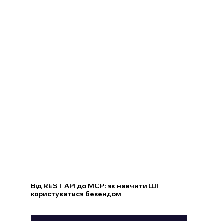
Від REST API до MCP: як навчити ШІ
користуватися бекендом