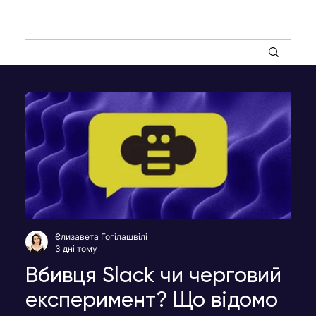
Єлизавета Гогілашвілі
3 дні тому
Вбивця Slack чи черговий
експеримент? Що відомо