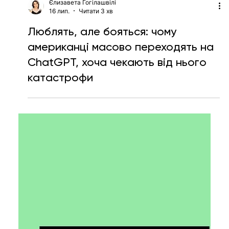
Єлизавета Гогілашвілі
16 лип.
Читати 3 хв
Люблять, але бояться: чому
американці масово переходять на
ChatGPT, хоча чекають від нього
катастрофи