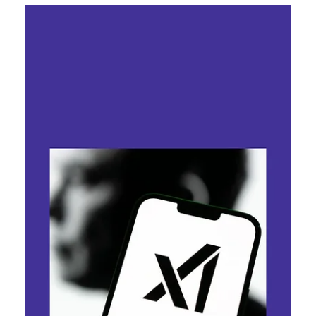
Ярослава Несисюк
23 квіт.
Читати 2 хв
Grok формує персоналізовані
стрічки: що змінюється в X