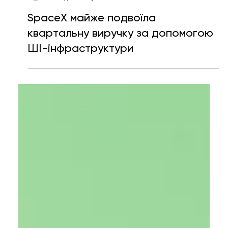
Ярослава Несисюк
22 години тому
Читати 1 хв
SpaceX майже подвоїла
квартальну виручку за допомогою
ШІ-інфраструктури