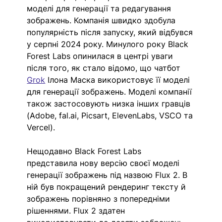
моделі для генерації та редагування 
зображень. Компанія швидко здобула 
популярність після запуску, який відбувся 
у серпні 2024 року. Минулого року Black 
Forest Labs опинилася в центрі уваги 
після того, як стало відомо, що чатбот 
Grok
 Ілона Маска використовує її моделі 
для генерації зображень. Моделі компанії 
також застосовують низка інших гравців 
(Adobe, fal.ai, Picsart, ElevenLabs, VSCO та 
Vercel).
Нещодавно Black Forest Labs  
представила нову версію своєї моделі 
генерації зображень під назвою Flux 2. В 
ній був покращений рендеринг тексту й 
зображень порівняно з попередніми 
рішеннями. Flux 2 здатен 