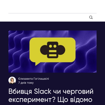
Єлизавета Гогілашвілі
7 днів тому
Вбивця Slack чи черговий
експеримент? Що відомо