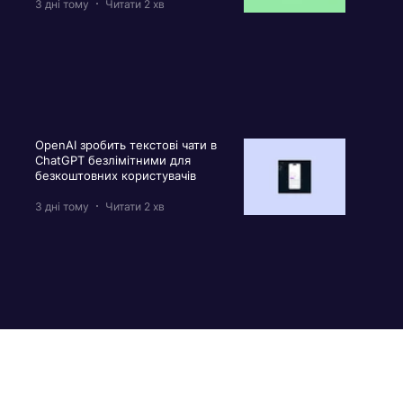
3 дні тому
Читати 2 хв
OpenAI зробить текстові чати в
ChatGPT безлімітними для
безкоштовних користувачів
3 дні тому
Читати 2 хв