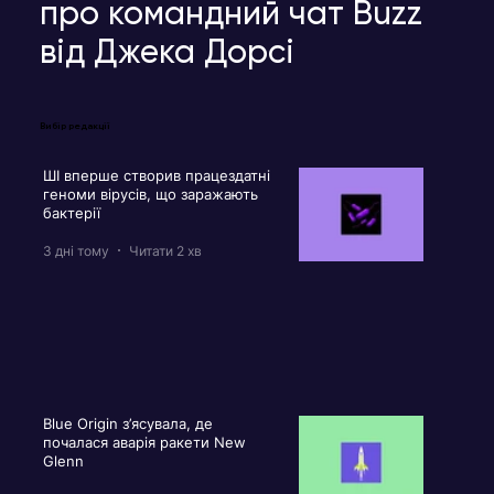
про командний чат Buzz
від Джека Дорсі
Вибір редакції
ШІ вперше створив працездатні
геноми вірусів, що заражають
бактерії
3 дні тому
Читати 2 хв
Blue Origin з’ясувала, де
почалася аварія ракети New
Glenn