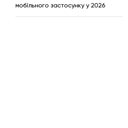
Катерина Мещерякова
27 бер.
Читати 7 хв
Як обрати фреймворк для
мобільного застосунку у 2026