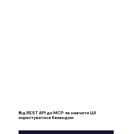
Від REST API до MCP: як навчити ШІ
користуватися бекендом