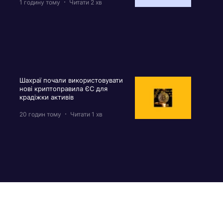
1 годину тому
Читати 2 хв
Шахраї почали використовувати
нові криптоправила ЄС для
крадіжки активів
20 годин тому
Читати 1 хв