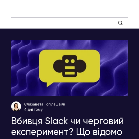
Єлизавета Гогілашвілі
4 дні тому
Вбивця Slack чи черговий
експеримент? Що відомо