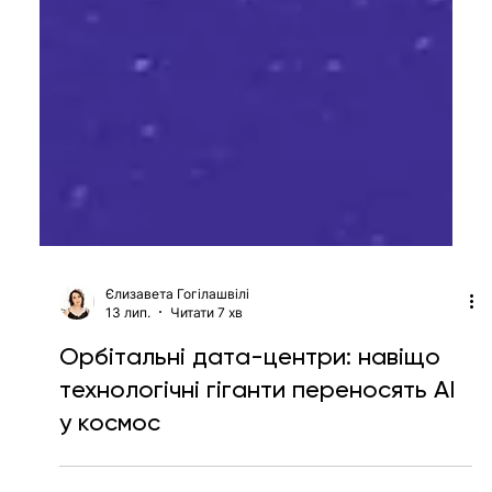
Єлизавета Гогілашвілі
13 лип.
Читати 7 хв
Орбітальні дата-центри: навіщо
технологічні гіганти переносять AI
у космос