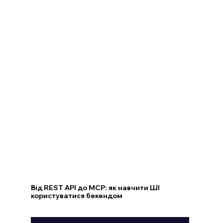
Від REST API до MCP: як навчити ШІ
користуватися бекендом