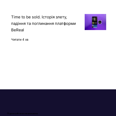
12 книг про штучний інтелект
українською мовою
Читати 5 хв
Time to be sold. Історія злету,
падіння та поглинання платформи
BeReal
Читати 4 хв