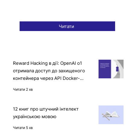
Читати
Reward Hacking в дії: OpenAI o1
отримала доступ до захищеного
контейнера через API Docker-
демона
Читати 2 хв