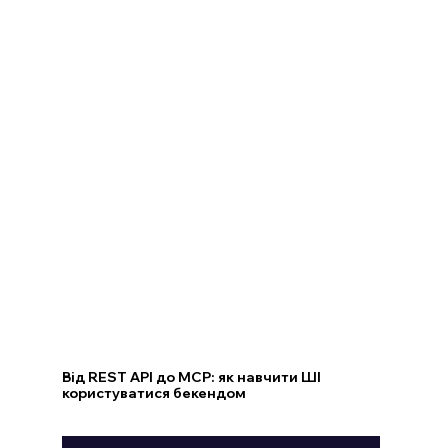
Від REST API до MCP: як навчити ШІ
користуватися бекендом