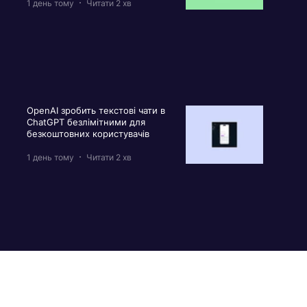
1 день тому
Читати 2 хв
OpenAI зробить текстові чати в
ChatGPT безлімітними для
безкоштовних користувачів
1 день тому
Читати 2 хв