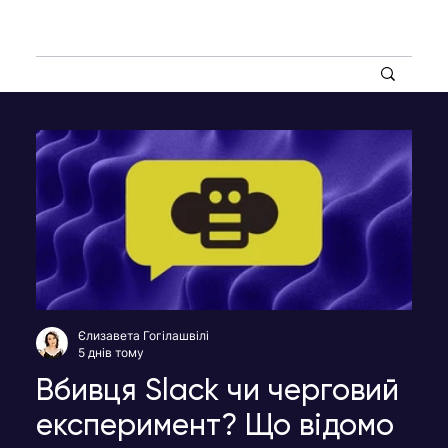
Єлизавета Гогілашвілі
5 днів тому
Вбивця Slack чи черговий
експеримент? Що відомо