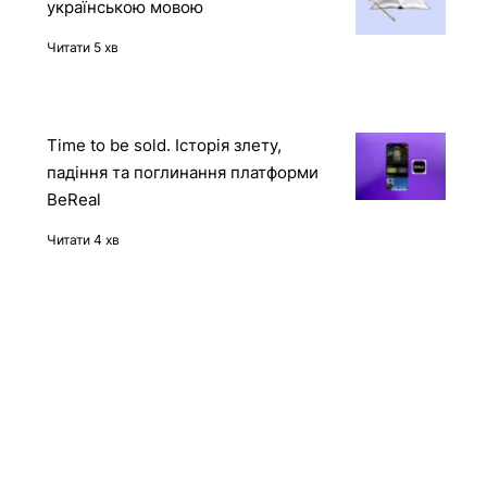
контейнера через API Docker-
демона
Читати 2 хв
12 книг про штучний інтелект
українською мовою
Читати 5 хв
Time to be sold. Історія злету,
падіння та поглинання платформи
BeReal
Читати 4 хв