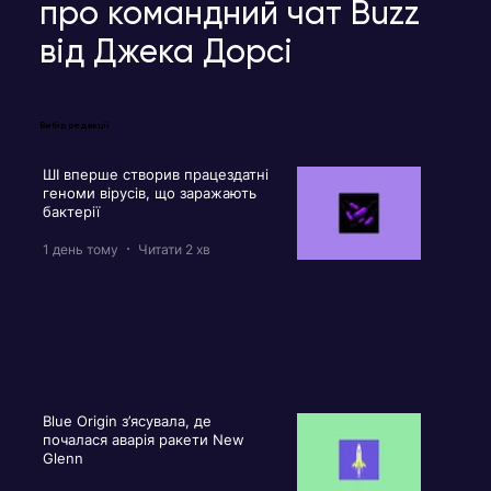
про командний чат Buzz
від Джека Дорсі
Вибір редакції
ШІ вперше створив працездатні
геноми вірусів, що заражають
бактерії
1 день тому
Читати 2 хв
Blue Origin з’ясувала, де
почалася аварія ракети New
Glenn