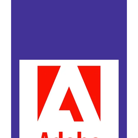
Adobe купує Topaz Labs для
посилення ШІ-інструментів
Creative Cloud