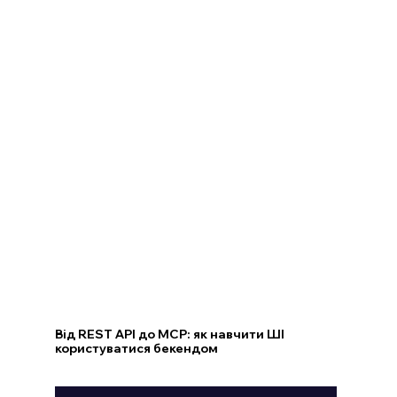
Від REST API до MCP: як навчити ШІ
користуватися бекендом