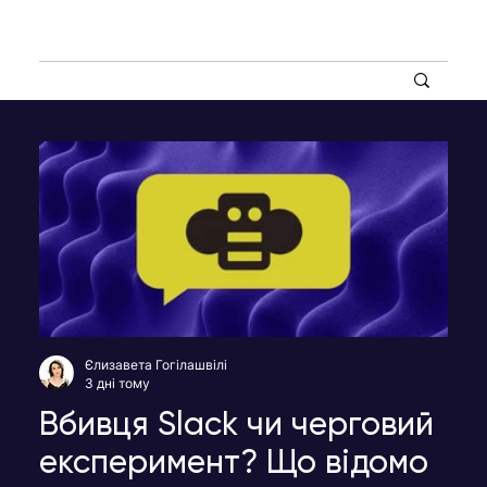
Єлизавета Гогілашвілі
3 дні тому
Вбивця Slack чи черговий
експеримент? Що відомо