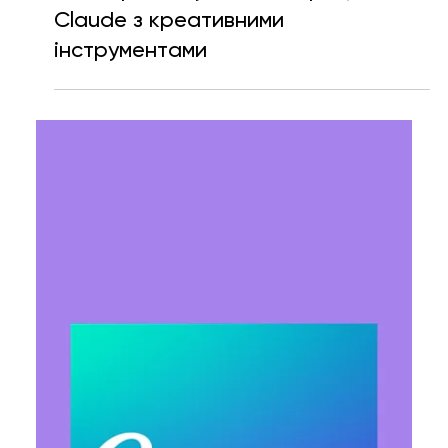
Ярослава Несисюк
29 квіт.
Читати 1 хв
Anthropic запускає інтеграції
Claude з креативними
інструментами