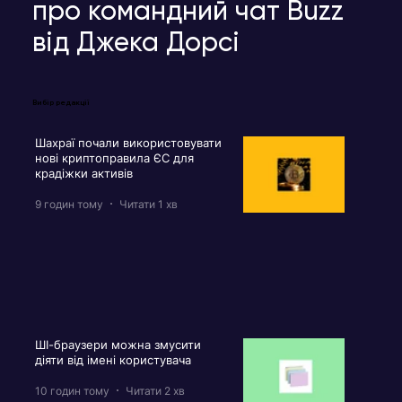
про командний чат Buzz
від Джека Дорсі
Вибір редакції
Шахраї почали використовувати
нові криптоправила ЄС для
крадіжки активів
9 годин тому
Читати 1 хв
ШІ-браузери можна змусити
діяти від імені користувача
10 годин тому
Читати 2 хв