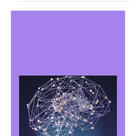
Ярослава Несисюк
18 черв.
Читати 1 хв
Adobe додає ШІ-помічника до
Premiere, Illustrator та InDesign