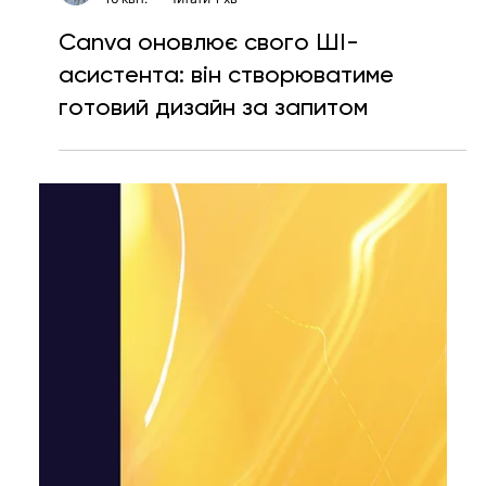
Ярослава Несисюк
16 квіт.
Читати 1 хв
Canva оновлює свого ШІ-