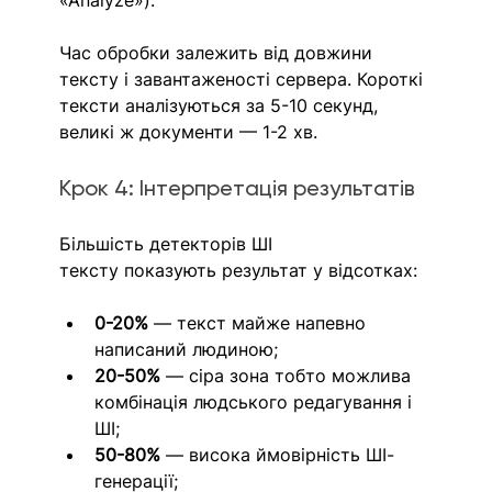
«Analyze»).
Час обробки залежить від довжини 
тексту і завантаженості сервера. Короткі 
тексти аналізуються за 5-10 секунд, 
великі ж документи — 1-2 хв.
Крок 4: Інтерпретація результатів
Більшість детекторів ШІ 
тексту показують результат у відсотках:
0-20%
 — текст майже напевно 
написаний людиною;
20-50%
 — сіра зона тобто можлива 
комбінація людського редагування і 
ШІ;
50-80%
 — висока ймовірність ШІ-
генерації;