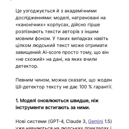
Це узгоджується й з академічними 
дослідженнями: моделі, натреновані на 
«канонічних» корпусах, дійсно гірше 
розпізнають тексти авторів з іншим 
мовним фоном. У таких випадках навіть 
цілком людський текст може отримати 
завищений AI-score просто тому, що він 
«не схожий» на дані, на яких вчили 
детектор.
Певним чином, можна сказати, що жоден 
ШІ-детектор тексту не дає 100 % гарантії.
1. Моделі оновлюються швидше, ніж 
інструменти встигають за ними.
Нові системи (GPT-4, Claude 3, 
Gemini
 1.5) 
уже навчаються на людських прикладах і 