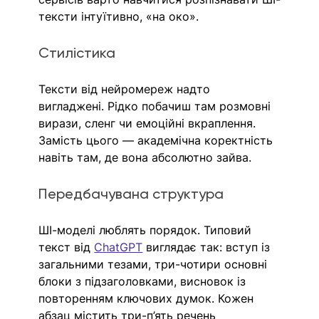
тексти інтуїтивно, «на око». 
Стилістика
Тексти від нейромереж надто 
вигладжені. Рідко побачиш там розмовні 
вирази, сленг чи емоційні вкраплення. 
Замість цього — академічна коректність 
навіть там, де вона абсолютно зайва.
Передбачувана структура
ШІ-моделі люблять порядок. Типовий 
текст від 
ChatGPT
 виглядає так: вступ із 
загальними тезами, три-чотири основні 
блоки з підзаголовками, висновок із 
повторенням ключових думок. Кожен 
абзац містить три-п’ять речень 