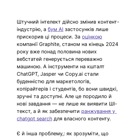
Штучний інтелект дійсно змінив контент-
індустрію, а 
бум AI
 застосунків 
лише 
прискорив ці процеси. 
За 
оцінкою
компанії Graphite, станом на кінець 2024 
року вже понад половина нових 
вебстатей генерується переважно 
машиною. А інструменти на кшталт 
ChatGPT, Jasper чи 
Copy.ai
 стали 
буденністю для маркетологів, 
копірайтерів і студентів, бо вони швидкі, 
зручні та доступні. Але це породило 
й 
нові завдання — не лише як виявити ШІ-
текст, а й як забезпечити 
ранжування у 
chatgpt search
 для власного контенту.
Є й інша проблему,: як зрозуміти, що 