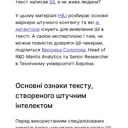
текст написав 
ШІ
, а не жива людина? 
У цьому матеріалі 
HBJ
розбирає основні 
маркери штучного контенту та які 
ai 
детектори
 існують для виявлення ШІ в 
тексті. А своєю експертизою і тим, чи 
можна повністю довіряти ШІ-чекерам, 
поділиться 
Вероніка Солопова
, Head of 
R&D Mantis Analytics та Senior Researcher 
в Технічному університеті Берліна. 
Основні ознаки тексту, 
створеного штучним 
інтелектом
Перед використанням спеціалізованих 
сервісів варто навчитися розпізнавати ШІ-