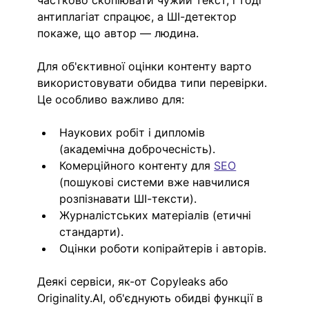
частково скопіювати чужий текст, і тоді 
антиплагіат спрацює, а ШІ-детектор 
покаже, що автор — людина.
Для об'єктивної оцінки контенту варто 
використовувати обидва типи перевірки. 
Це особливо важливо для:
Наукових робіт і дипломів 
(академічна доброчесність).
Комерційного контенту для 
SEO
(пошукові системи вже навчилися 
розпізнавати ШІ-тексти).
Журналістських матеріалів (етичні 
стандарти).
Оцінки роботи копірайтерів і авторів.
Деякі сервіси, як-от Copyleaks або 
Originality.AI
, об'єднують обидві функції в 