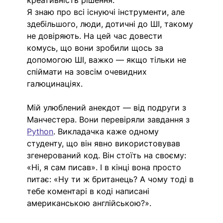
креативність рішення.
Я знаю про всі існуючі інструменти, але 
здебільшого, люди, дотичні до ШІ, такому 
не довіряють. На цей час довести 
комусь, що вони зробили щось за 
допомогою ШI, важко — якщо тільки не 
спіймати на зовсім очевидних 
галюцинаціях.
Мій улюблений анекдот — від подруги з 
Манчестера. Вони перевіряли завдання з 
Python
. Викладачка каже одному 
студенту, що він явно використовував 
згенерований код. Він стоїть на своєму: 
«Ні, я сам писав». І в кінці вона просто 
питає: «Ну ти ж британець? А чому тоді в 
тебе коментарі в коді написані 
американською англійською?».