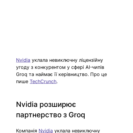
Nvidia
 уклала невиключну ліцензійну 
угоду з конкурентом у сфері AI-чипів 
Groq та наймає її керівництво. Про це 
пише 
TechCrunch
. 
Nvidia розширює 
партнерство з Groq
Компанія 
Nvidia
 уклала невиключну 