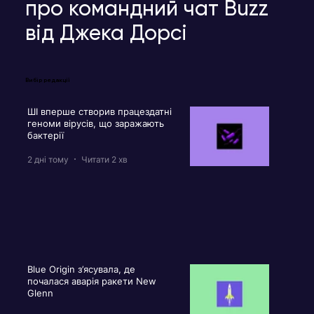
про командний чат Buzz
від Джека Дорсі
Вибір редакції
ШІ вперше створив працездатні
геноми вірусів, що заражають
бактерії
2 дні тому
Читати 2 хв
Blue Origin з’ясувала, де
почалася аварія ракети New
Glenn