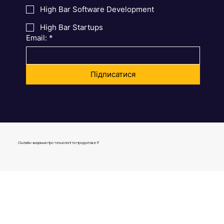
High Bar Product Management
High Bar Software Development
High Bar Startups
Email:
*
Підписатися
Онлайн-видання про технології та продуктове IT