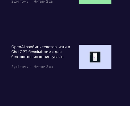
2 дні тому
Читати 2 хв
OpenAI зробить текстові чати в
ChatGPT безлімітними для
безкоштовних користувачів
2 дні тому
Читати 2 хв