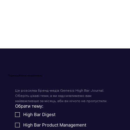
Читати 4 хв
Підписуйтеся на розсилку
Це розсилка бренд-медіа Genesis High Bar Journal. 
Оберіть цікаві теми, а ми надсилатимемо вам 
найважливіше за місяць, аби ви нічого не пропустили.
Обрати тему:
High Bar Digest