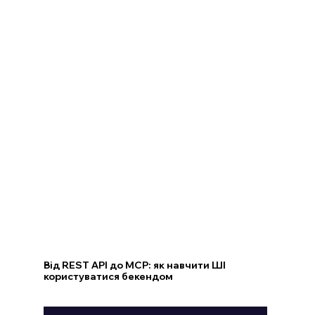
Від REST API до MCP: як навчити ШІ
користуватися бекендом