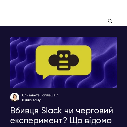
Єлизавета Гогілашвілі
6 днів тому
Вбивця Slack чи черговий
експеримент? Що відомо