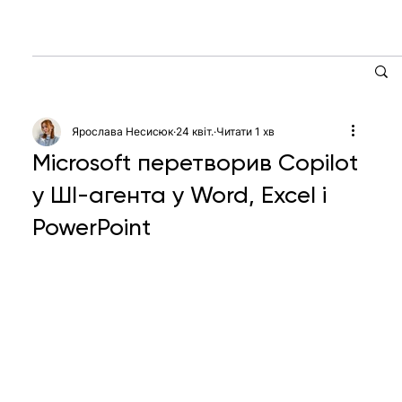
Ярослава Несисюк
24 квіт.
Читати 1 хв
Microsoft перетворив Copilot
у ШІ-агента у Word, Excel і
PowerPoint