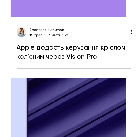
Ярослава Несисюк
19 трав.
Читати 1 хв
Apple додасть керування кріслом
колісним через Vision Pro