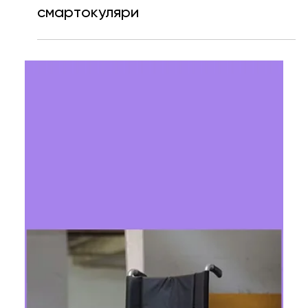
1 черв.
Читати 2 хв
Apple відклала запуск нових Vision
Pro та робить ставку на
смартокуляри