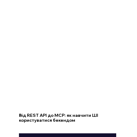
Від REST API до MCP: як навчити ШІ
користуватися бекендом