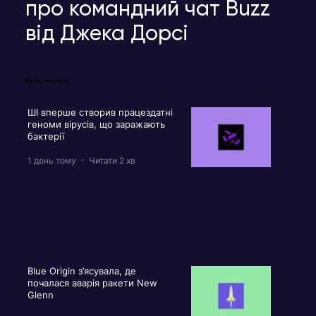
про командний чат Buzz
від Джека Дорсі
Вибір редакції
ШІ вперше створив працездатні
геноми вірусів, що заражають
бактерії
1 день тому
Читати 2 хв
Blue Origin з’ясувала, де
почалася аварія ракети New
Glenn