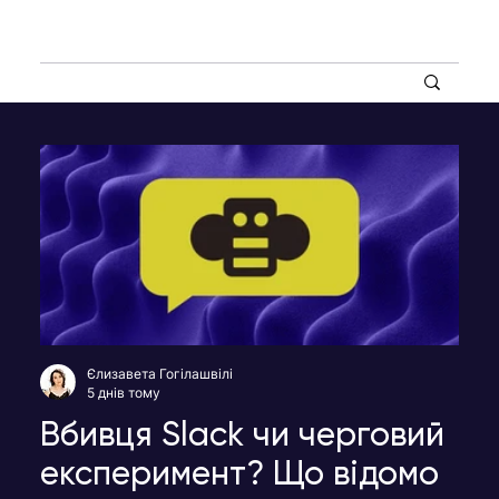
Єлизавета Гогілашвілі
5 днів тому
Вбивця Slack чи черговий
експеримент? Що відомо