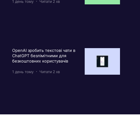
1 день тому
Читати 2 хв
OpenAI зробить текстові чати в
ChatGPT безлімітними для
безкоштовних користувачів
1 день тому
Читати 2 хв