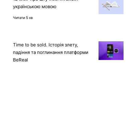
Reward Hacking в дії: OpenAI o1
отримала доступ до захищеного
контейнера через API Docker-
демона
Читати 2 хв
12 книг про штучний інтелект
українською мовою
Читати 5 хв
Time to be sold. Історія злету,
падіння та поглинання платформи
BeReal
Читати 4 хв