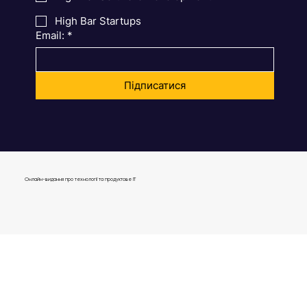
High Bar Software Development
High Bar Startups
Email:
*
Підписатися
Онлайн-видання про технології та продуктове IT