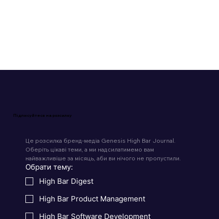
Підписуйтеся на розсилку
Це розсилка бренд-медіа Genesis High Bar Journal. 
Оберіть цікаві теми, а ми надсилатимемо вам 
найважливіше за місяць, аби ви нічого не пропустили.
Обрати тему:
High Bar Digest
High Bar Product Management