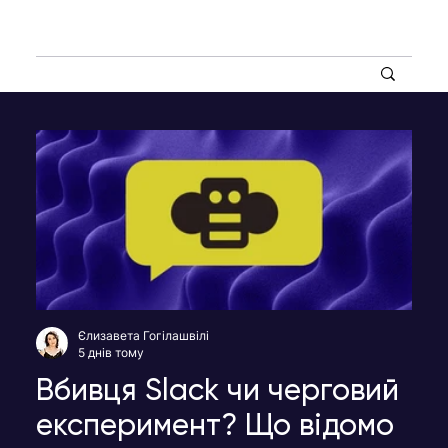
Єлизавета Гогілашвілі
5 днів тому
Вбивця Slack чи черговий
експеримент? Що відомо