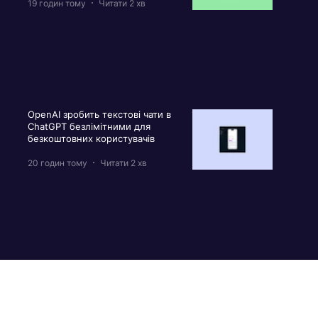
19 годин тому
Читати 2 хв
OpenAI зробить текстові чати в
ChatGPT безлімітними для
безкоштовних користувачів
20 годин тому
Читати 2 хв