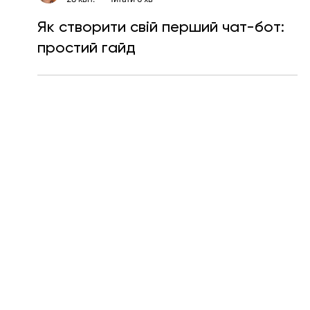
Таїсія Красноштан
28 квіт.
Читати 6 хв
Як створити свій перший чат-бот:
простий гайд