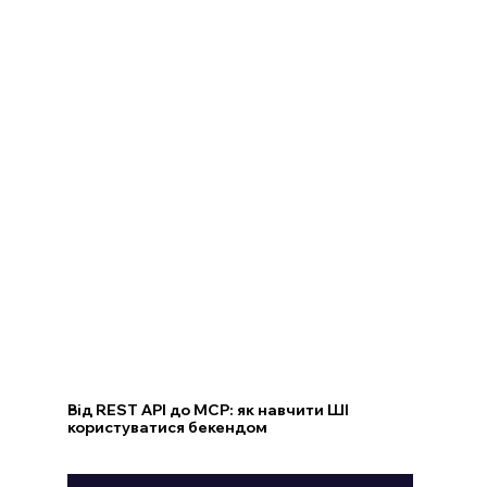
Від REST API до MCP: як навчити ШІ
користуватися бекендом