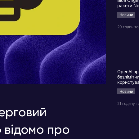
Blue Origi
ракети N
Новини
20 годин т
OpenAI зр
безлімітн
користув
Новини
21 годину т
черговий
 відомо про