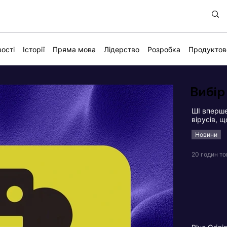
ості
Історії
Пряма мова
Лідерство
Розробка
Продуктов
Вибір
ШІ вперше
вірусів, 
Новини
20 годин т