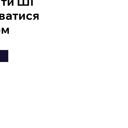
ити ШІ
ватися
ом