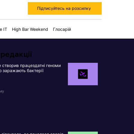
Підписуйтесь на розсилку
е IT
High Bar Weekend
Глосарій
 редакції
 створив працездатні геноми
що заражають бактерії
ому