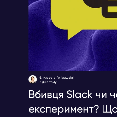
Єлизавета Гогілашвілі
5 днів тому
Вбивця Slack чи 
експеримент? Що