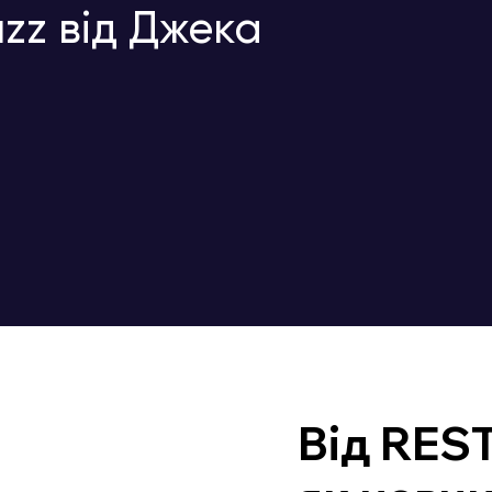
zz від Джека
Від REST