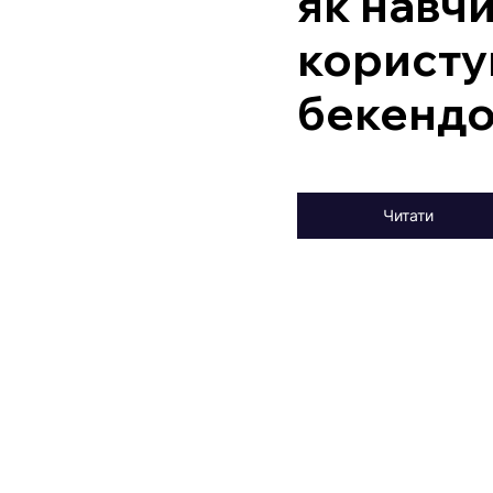
як навч
користу
бекенд
Читати