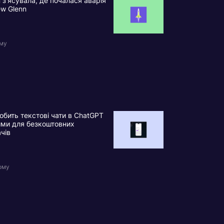
n з’ясувала, де почалася аварія
ew Glenn
ому
обить текстові чати в ChatGPT
ими для безкоштовних
ачів
ому