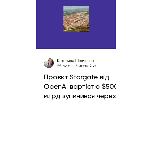
Катерина Шевченко
25 лют.
Читати 2 хв
Проєкт Stargate від
OpenAI вартістю $500
млрд зупинився через
конфлікти партнерів