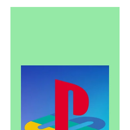
Тетяна Кучер
24 бер.
Читати 1 хв
Sony продає контроль над
телевізійним бізнесом TCL: що