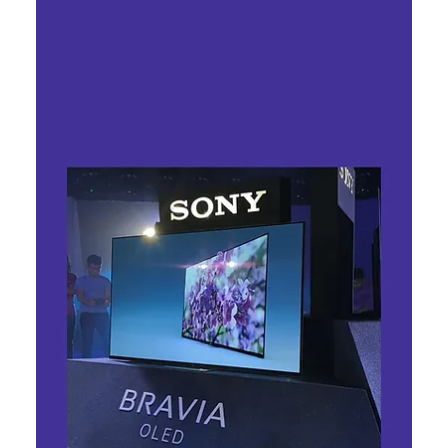
Ярослава Несисюк
21 квіт.
Читати 1 хв
Sony випадково розкрила новий
дизайн преміальних навушників
WH-1000XX