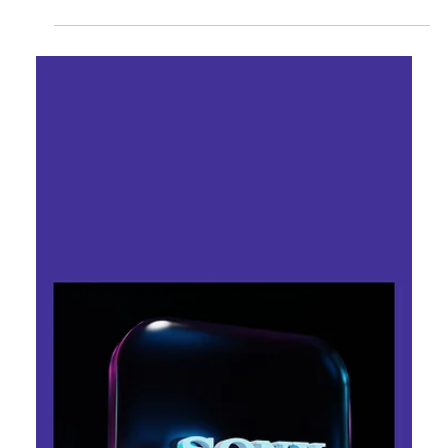
Ярослава Несисюк
20 трав.
Читати 1 хв
Sony відмовляється від активного
випуску PlayStation-ігор на PC