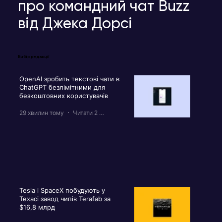
про командний чат Buzz
від Джека Дорсі
Вибір редакції
OpenAI зробить текстові чати в
ChatGPT безлімітними для
безкоштовних користувачів
29 хвилин тому
Читати 2 хв
Tesla і SpaceX побудують у
Техасі завод чипів Terafab за
$16,8 млрд