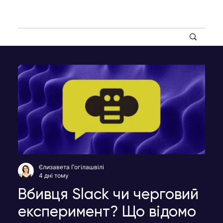
Єлизавета Гогілашвілі
4 дні тому
Вбивця Slack чи черговий
експеримент? Що відомо