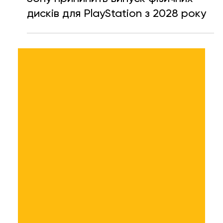
Ярослава Несисюк
2 лип.
Читати 2 хв
Sony припинить випуск фізичних
дисків для PlayStation з 2028 року