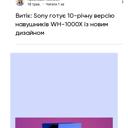
Ярослава Несисюк
18 трав.
Читати 1 хв
Витік: Sony готує 10-річну версію
навушників WH-1000X із новим
дизайном