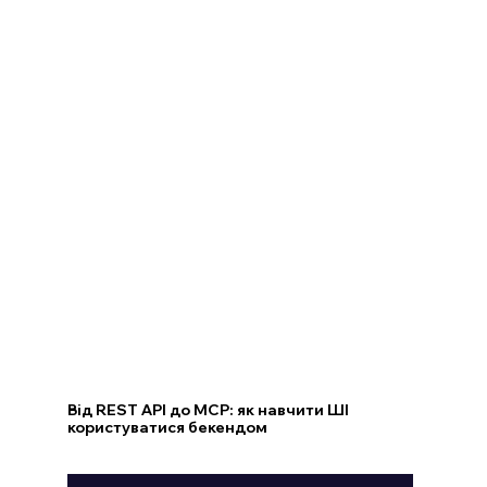
Від REST API до MCP: як навчити ШІ
користуватися бекендом