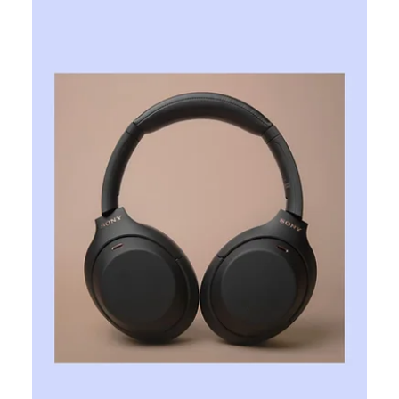
Ярослава Несисюк
4 трав.
Читати 1 хв
Sony виплатить $7,85
млн компенсації у справі про
монополію PlayStation Store