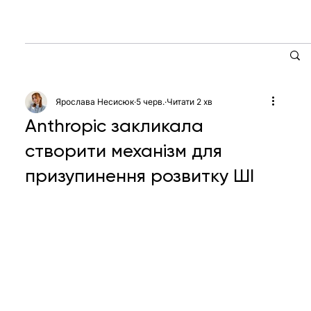
Ярослава Несисюк
5 черв.
Читати 2 хв
Anthropic закликала
створити механізм для
призупинення розвитку ШІ