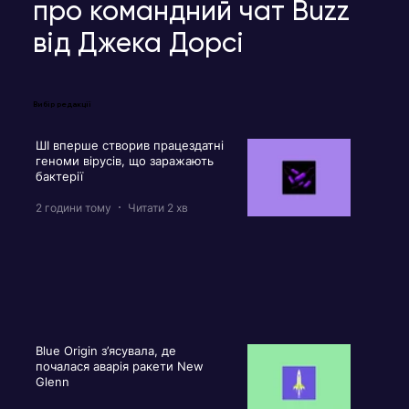
про командний чат Buzz
від Джека Дорсі
Вибір редакції
ШІ вперше створив працездатні
геноми вірусів, що заражають
бактерії
2 години тому
Читати 2 хв
Blue Origin з’ясувала, де
почалася аварія ракети New
Glenn