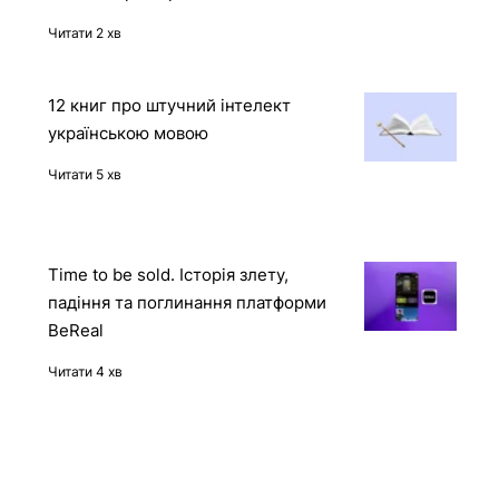
Reward Hacking в дії: OpenAI o1
отримала доступ до захищеного
контейнера через API Docker-
демона
Читати 2 хв
12 книг про штучний інтелект
українською мовою
Читати 5 хв
Time to be sold. Історія злету,
падіння та поглинання платформи
BeReal
Читати 4 хв