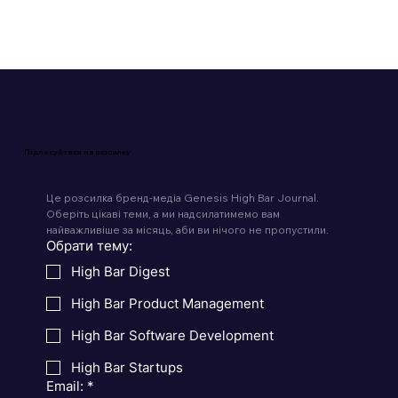
Підписуйтеся на розсилку
Це розсилка бренд-медіа Genesis High Bar Journal. 
Оберіть цікаві теми, а ми надсилатимемо вам 
найважливіше за місяць, аби ви нічого не пропустили.
Обрати тему:
High Bar Digest
High Bar Product Management