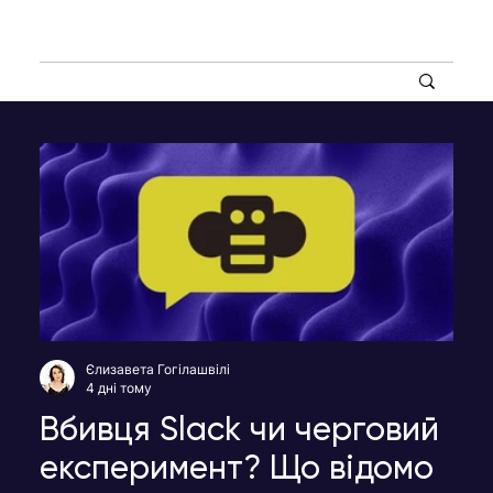
Єлизавета Гогілашвілі
4 дні тому
Вбивця Slack чи черговий
експеримент? Що відомо