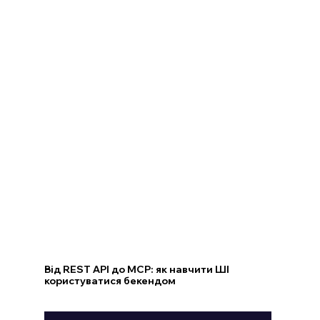
Від REST API до MCP: як навчити ШІ
користуватися бекендом