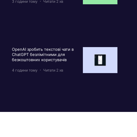
3 години тому
Читати 2 хв
OpenAI зробить текстові чати в
ChatGPT безлімітними для
безкоштовних користувачів
4 години тому
Читати 2 хв