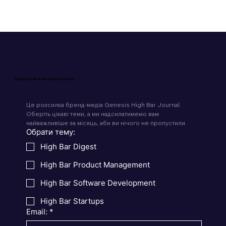
Підписуйтеся на розсилку
Це розсилка бренд-медіа Genesis High Bar Journal. 
Оберіть цікаві теми, а ми надсилатимемо вам 
найважливіше за місяць, аби ви нічого не пропустили.
Обрати тему:
High Bar Digest
High Bar Product Management
High Bar Software Development
High Bar Startups