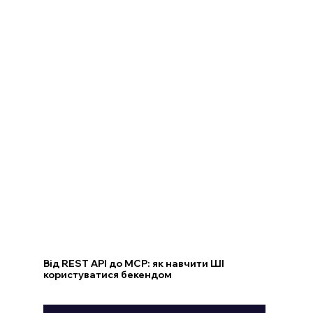
Від REST API до MCP: як навчити ШІ
користуватися бекендом