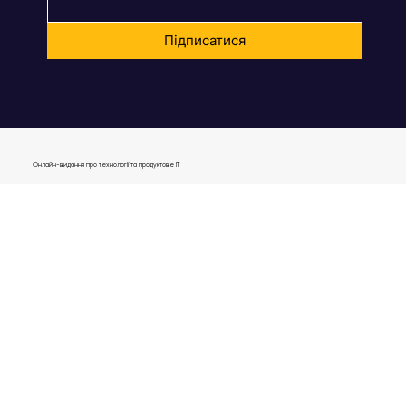
Email:
*
Підписатися
Онлайн-видання про технології та продуктове IT
journal@gen.tech
04080, Україна,
м. Київ, вул. Оленівська, 23,​
вул. Кирилівська, 40р