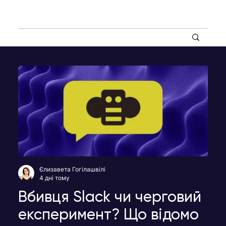
Єлизавета Гогілашвілі
4 дні тому
Вбивця Slack чи черговий
експеримент? Що відомо