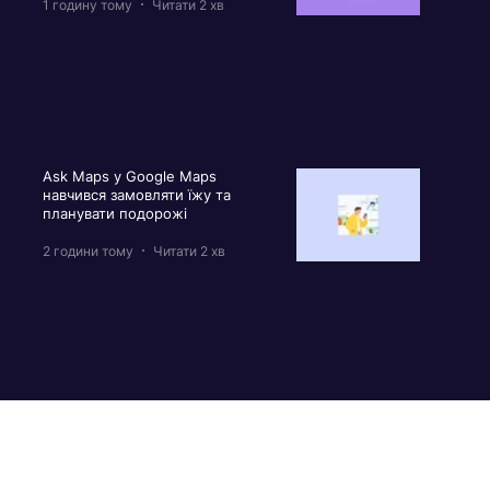
1 годину тому
Читати 2 хв
Ask Maps у Google Maps
навчився замовляти їжу та
планувати подорожі
2 години тому
Читати 2 хв