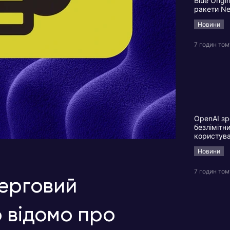
Blue Origi
ракети N
Новини
7 годин том
OpenAI зр
безлімітн
користув
Новини
7 годин том
черговий
 відомо про