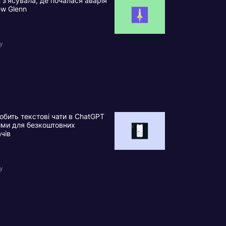
n з’ясувала, де почалася аварія
ew Glenn
у
обить текстові чати в ChatGPT
ими для безкоштовних
ачів
у