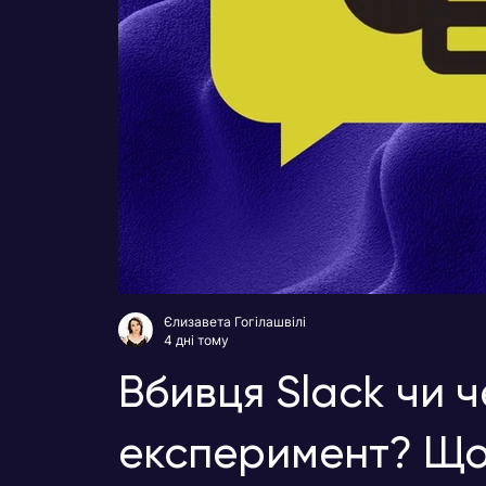
Єлизавета Гогілашвілі
4 дні тому
Вбивця Slack чи 
експеримент? Що