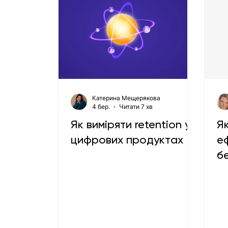
Катерина Мещерякова
4 бер.
Читати 7 хв
Як виміряти retention у
Я
цифрових продуктах
е
б
ві