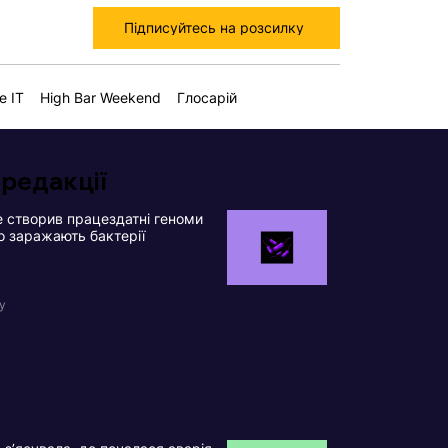
Підписуйтесь на розсилку
е IT
High Bar Weekend
Глосарій
 редакції
 створив працездатні геноми
що заражають бактерії
у