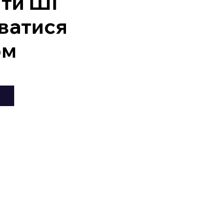
ити ШІ
ватися
ом