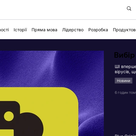
ості
Історії
Пряма мова
Лідерство
Розробка
Продуктов
Вибір
ШІ вперше
вірусів, 
Новини
6 годин том