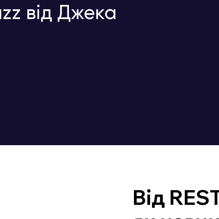
zz від Джека
Від REST