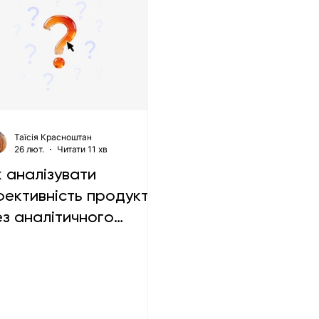
Таїсія Красноштан
26 лют.
Читати 11 хв
к аналізувати
фективність продукту
ез аналітичного
дділу