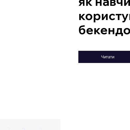
як навч
користу
бекенд
Читати