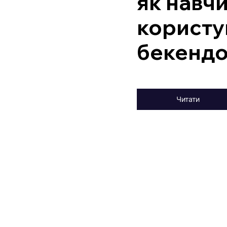
як навч
користу
бекенд
Читати