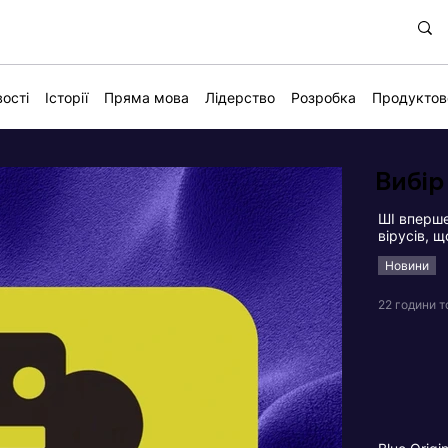
ості
Історії
Пряма мова
Лідерство
Розробка
Продуктов
Вибір
ШІ вперше
вірусів, 
Новини
22 години 