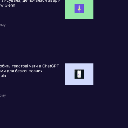
n з’ясувала, де почалася аварія
ew Glenn
тому
обить текстові чати в ChatGPT
ими для безкоштовних
ачів
тому