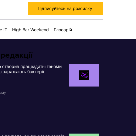
Підписуйтесь на розсилку
е IT
High Bar Weekend
Глосарій
 редакції
 створив працездатні геноми
що заражають бактерії
тому