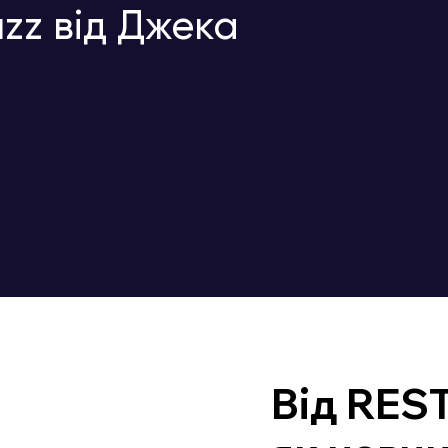
zz від Джека
Від REST