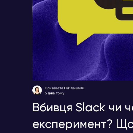
Єлизавета Гогілашвілі
5 днів тому
Вбивця Slack чи 
експеримент? Що