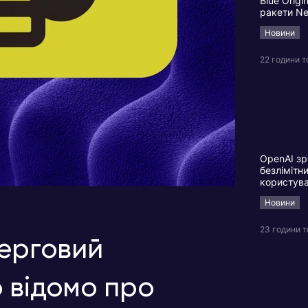
Blue Origi
ракети N
Новини
22 години 
OpenAI зр
безлімітн
користув
Новини
23 години 
черговий
 відомо про