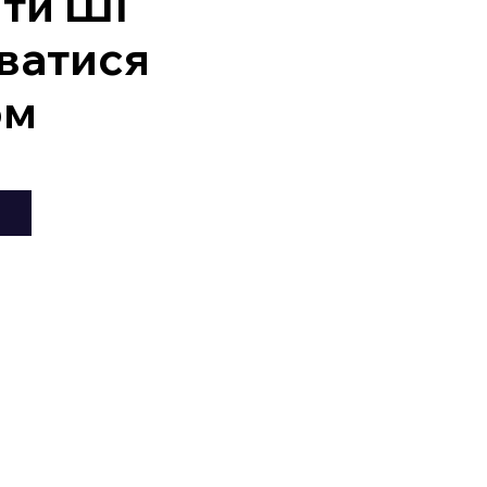
ити ШІ
ватися
ом