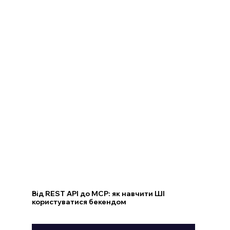
Від REST API до MCP: як навчити ШІ
користуватися бекендом