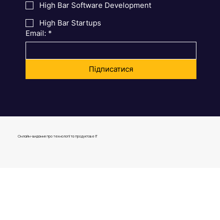
High Bar Product Management
High Bar Software Development
High Bar Startups
Email:
*
Підписатися
Онлайн-видання про технології та продуктове IT