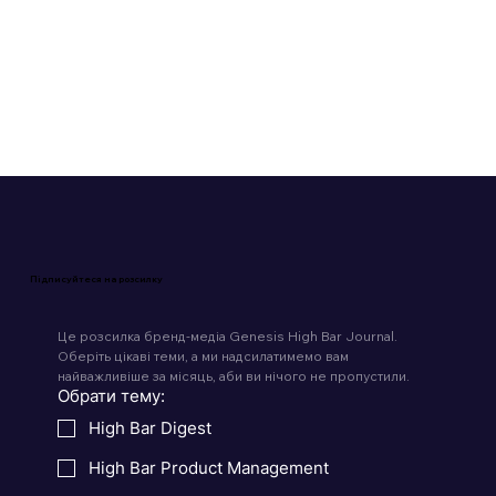
Читати 4 хв
Підписуйтеся на розсилку
Це розсилка бренд-медіа Genesis High Bar Journal. 
Оберіть цікаві теми, а ми надсилатимемо вам 
найважливіше за місяць, аби ви нічого не пропустили.
Обрати тему:
High Bar Digest