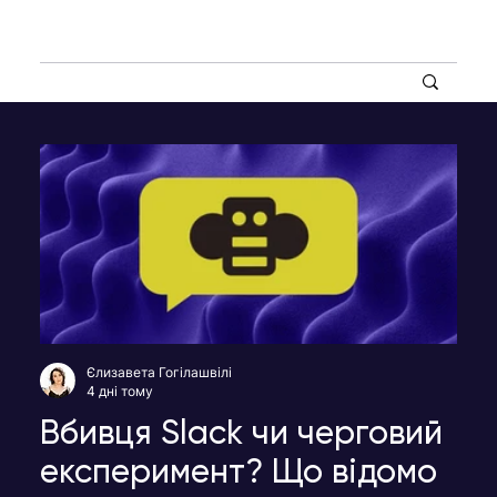
Єлизавета Гогілашвілі
4 дні тому
Вбивця Slack чи черговий
експеримент? Що відомо