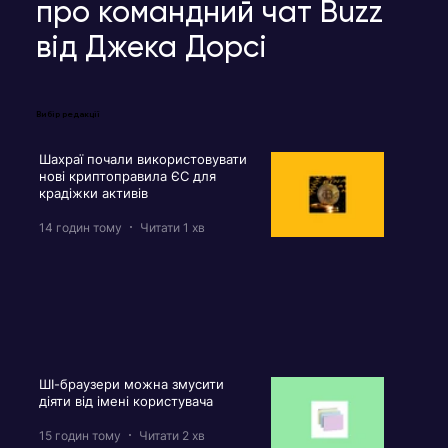
про командний чат Buzz
від Джека Дорсі
Вибір редакції
Шахраї почали використовувати
нові криптоправила ЄС для
крадіжки активів
14 годин тому
Читати 1 хв
ШІ-браузери можна змусити
діяти від імені користувача
15 годин тому
Читати 2 хв