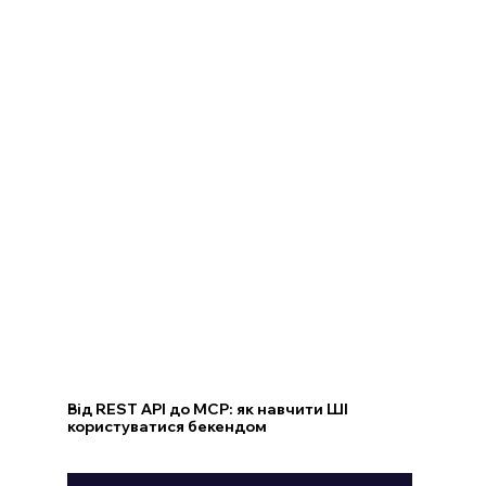
Від REST API до MCP: як навчити ШІ
користуватися бекендом