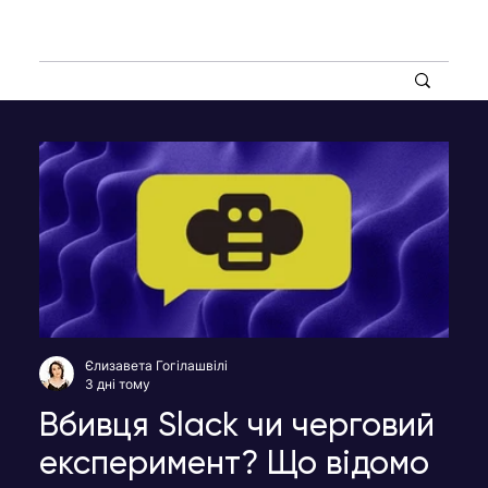
Єлизавета Гогілашвілі
3 дні тому
Вбивця Slack чи черговий
експеримент? Що відомо