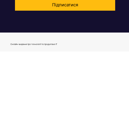
Підписатися
Онлайн-видання про технології та продуктове IT
journal@gen.tech
04080, Україна,
м. Київ, вул. Оленівська, 23,​
вул. Кирилівська, 40р