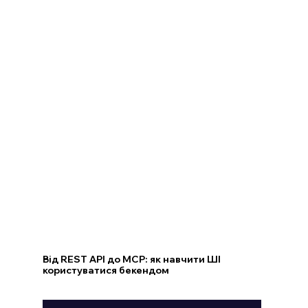
Від REST API до MCP: як навчити ШІ
користуватися бекендом