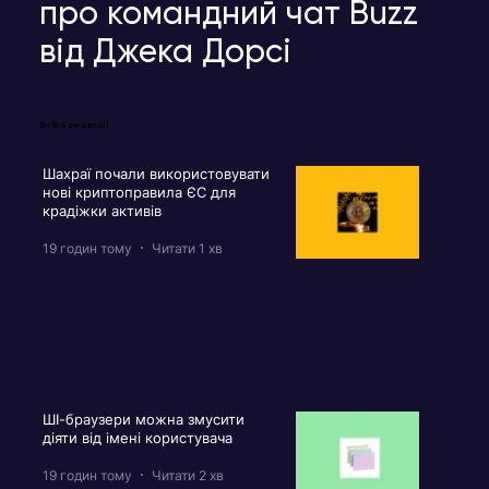
про командний чат Buzz
від Джека Дорсі
Вибір редакції
Шахраї почали використовувати
нові криптоправила ЄС для
крадіжки активів
19 годин тому
Читати 1 хв
ШІ-браузери можна змусити
діяти від імені користувача
19 годин тому
Читати 2 хв