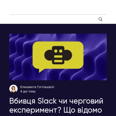
Єлизавета Гогілашвілі
4 дні тому
Вбивця Slack чи черговий
експеримент? Що відомо