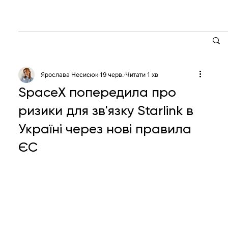
Ярослава Несисюк
19 черв.
Читати 1 хв
SpaceX попередила про
ризики для зв'язку Starlink в
Україні через нові правила
ЄС