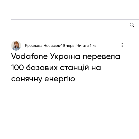
Ярослава Несисюк
19 черв.
Читати 1 хв
Vodafone Україна перевела
100 базових станцій на
сонячну енергію