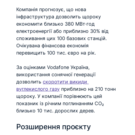
Компанія прогнозує, що нова 
інфраструктура дозволить щороку 
економити близько 380 МВт·год 
електроенергії або приблизно 30% від 
споживання цих 100 базових станцій.
Очікувана фінансова економія 
перевищить 100 тис. євро на рік.
За оцінками Vodafone Україна, 
використання сонячної генерації 
дозволить 
скоротити викиди 
вуглекислого газу
 приблизно на 210 тонн 
щороку. У компанії порівнюють цей 
показник із річним поглинанням CO₂ 
близько 10 тис. дорослих дерев.
Розширення проєкту