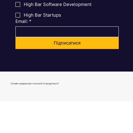
High Bar Product Management
High Bar Software Development
High Bar Startups
Email:
*
Підписатися
Онлайн-видання про технології та продуктове IT