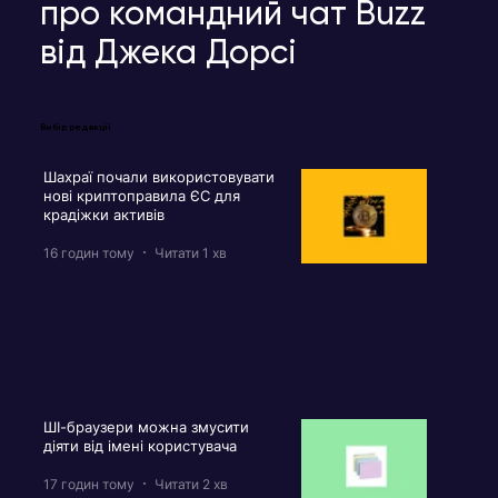
про командний чат Buzz
від Джека Дорсі
Вибір редакції
Шахраї почали використовувати
нові криптоправила ЄС для
крадіжки активів
16 годин тому
Читати 1 хв
ШІ-браузери можна змусити
діяти від імені користувача
17 годин тому
Читати 2 хв