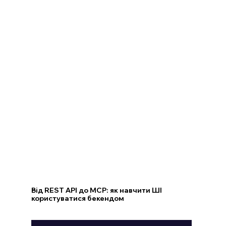
Від REST API до MCP: як навчити ШІ
користуватися бекендом