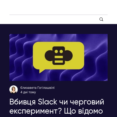
Єлизавета Гогілашвілі
4 дні тому
Вбивця Slack чи черговий
експеримент? Що відомо