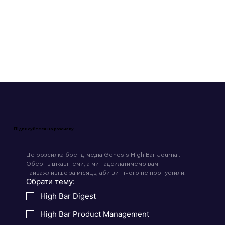
Читати 4 хв
Підписуйтеся на розсилку
Це розсилка бренд-медіа Genesis High Bar Journal. 
Оберіть цікаві теми, а ми надсилатимемо вам 
найважливіше за місяць, аби ви нічого не пропустили.
Обрати тему:
High Bar Digest