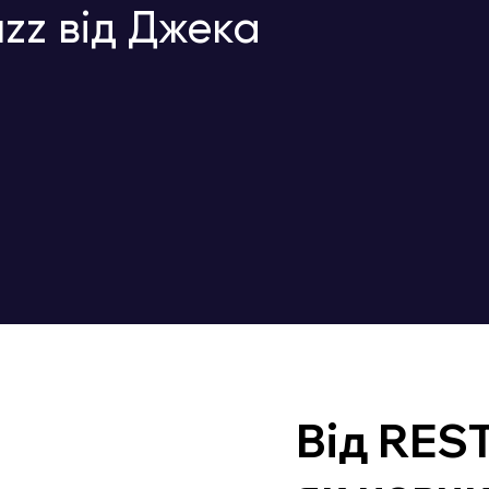
zz від Джека
Від REST