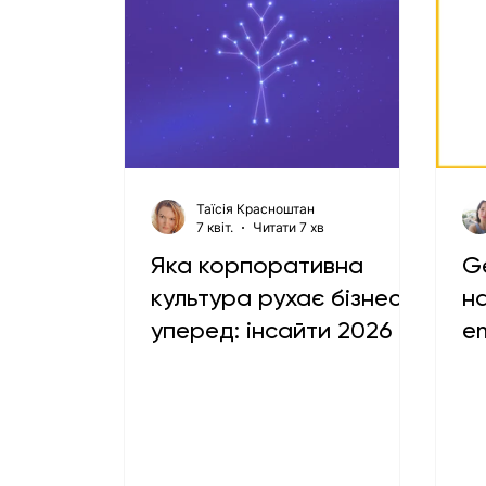
Таїсія Красноштан
7 квіт.
Читати 7 хв
Яка корпоративна
G
культура рухає бізнес
н
уперед: інсайти 2026
e
Uk