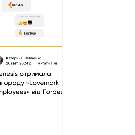
Катерина Шевченко
26 квіт. 2024 р.
Читати 1 хв
enesis отримала
агороду «Lovemark for
mployees» від Forbes
raine