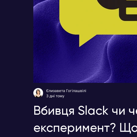
Єлизавета Гогілашвілі
3 дні тому
Вбивця Slack чи 
експеримент? Що