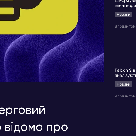
ШІ-браузе
імені кор
Новини
8 годин том
Falcon 9 в
аналізуют
Новини
9 годин том
черговий
 відомо про