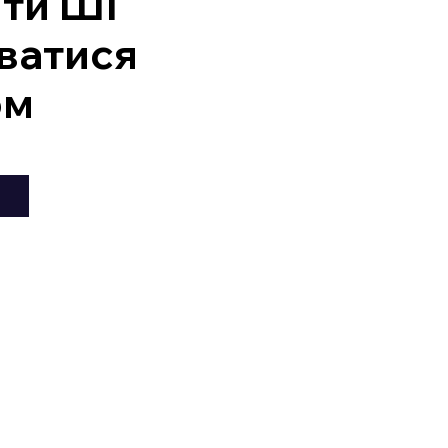
ити ШІ
ватися
ом