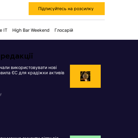
Підписуйтесь на розсилку
е IT
High Bar Weekend
Глосарій
 редакції
чали використовувати нові
вила ЄС для крадіжки активів
у