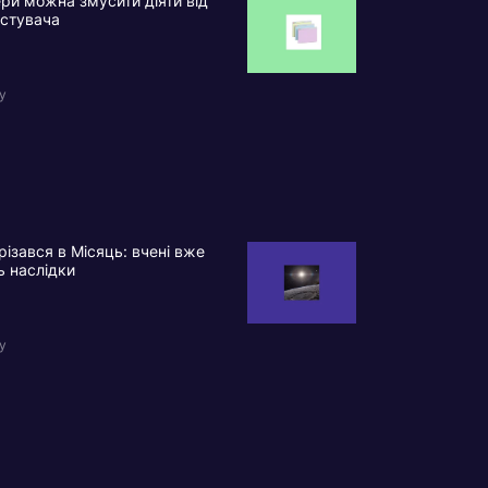
ри можна змусити діяти від
истувача
у
різався в Місяць: вчені вже
ь наслідки
у