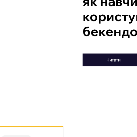
як навч
користу
бекенд
Читати