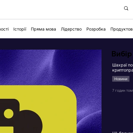
ості
Історії
Пряма мова
Лідерство
Розробка
Продуктов
Вибір
Шахраї по
криптопра
Новини
7 годин том