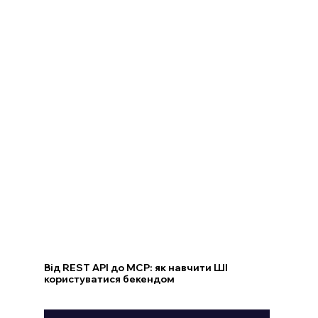
Від REST API до MCP: як навчити ШІ
користуватися бекендом