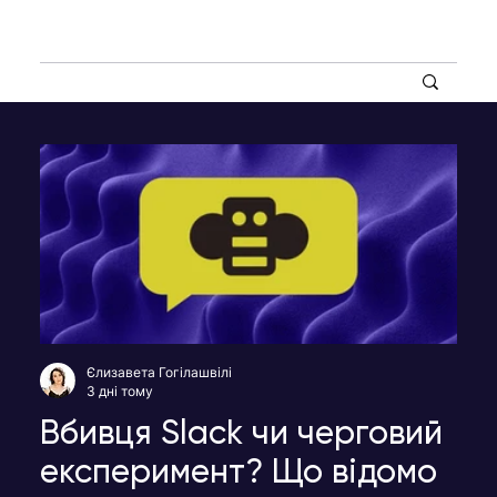
Єлизавета Гогілашвілі
3 дні тому
Вбивця Slack чи черговий
експеримент? Що відомо