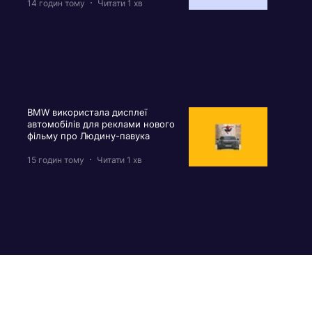
14 годин тому
Читати 1 хв
BMW використала дисплеї
автомобілів для реклами нового
фільму про Людину-павука
15 годин тому
Читати 1 хв