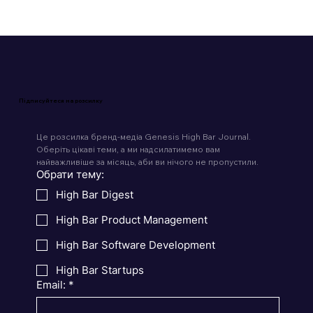
Підписуйтеся на розсилку
Це розсилка бренд-медіа Genesis High Bar Journal. 
Оберіть цікаві теми, а ми надсилатимемо вам 
найважливіше за місяць, аби ви нічого не пропустили.
Обрати тему:
High Bar Digest
High Bar Product Management
High Bar Software Development
High Bar Startups
Email:
*