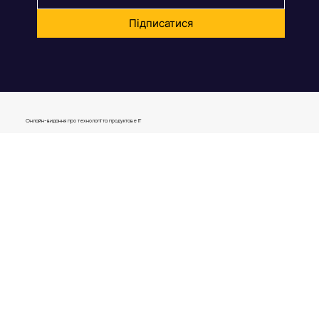
Підписатися
Онлайн-видання про технології та продуктове IT
journal@gen.tech
04080, Україна,
м. Київ, вул. Оленівська, 23,​
вул. Кирилівська, 40р