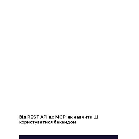
Від REST API до MCP: як навчити ШІ
користуватися бекендом