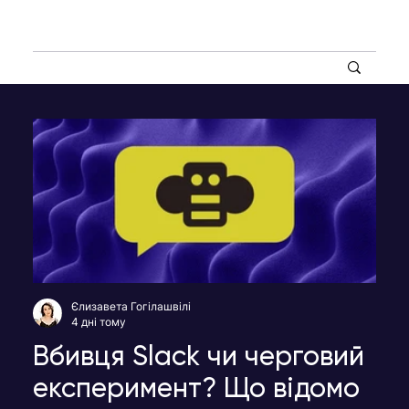
Єлизавета Гогілашвілі
4 дні тому
Вбивця Slack чи черговий
експеримент? Що відомо