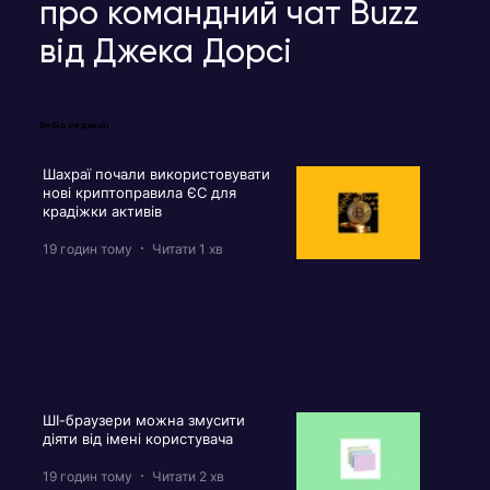
про командний чат Buzz
від Джека Дорсі
Вибір редакції
Шахраї почали використовувати
нові криптоправила ЄС для
крадіжки активів
19 годин тому
Читати 1 хв
ШІ-браузери можна змусити
діяти від імені користувача
19 годин тому
Читати 2 хв