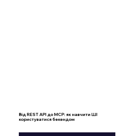
Від REST API до MCP: як навчити ШІ
користуватися бекендом