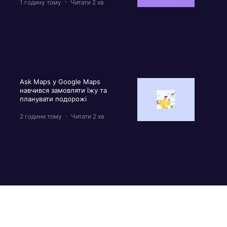
1 годину тому
Читати 2 хв
Ask Maps у Google Maps
навчився замовляти їжу та
планувати подорожі
2 години тому
Читати 2 хв