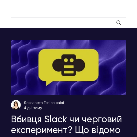
Єлизавета Гогілашвілі
4 дні тому
Вбивця Slack чи черговий
експеримент? Що відомо