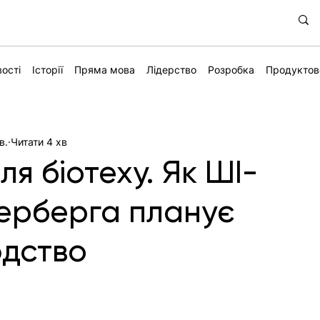
ості
Історії
Пряма мова
Лідерство
Розробка
Продуктов
в.
Читати 4 хв
я біотеху. Як ШІ-
ерберга планує
юдство