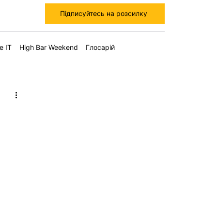
Підписуйтесь на розсилку
е IT
High Bar Weekend
Глосарій