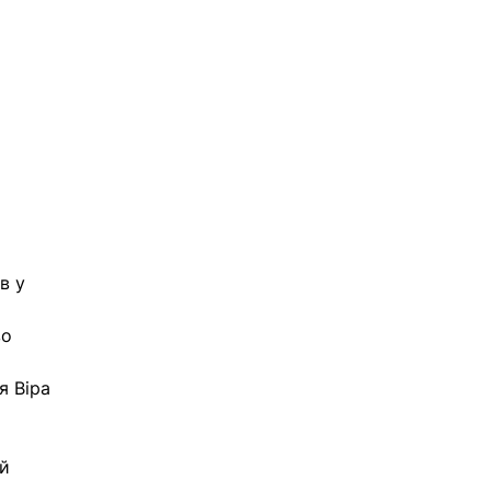
в у 
о 
 Віра 
й 