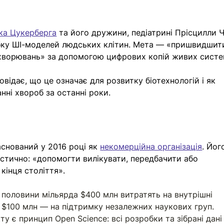
ка Цукерберга
 та його дружини, педіатрині Прісцилли Ч
бку ШІ-моделей людських клітин. Мета — «пришвидшит
ахворювань» за допомогою цифрових копій живих систе
відає, що це означає для розвитку біотехнологій і як 
нні хвороб за останні роки. 
аснований у 2016 році як 
некомерційна організація
. Йог
астично: «допомогти вилікувати, передбачити або 
кінця століття».
 половини мільярда $400 млн витратять на внутрішні 
 $100 млн — на підтримку незалежних наукових груп. 
 є принцип Open Science: всі розробки та зібрані дані