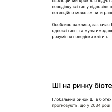
еволюційний крок для індустр
поведінку клітин у відповідь 
потенційно може змінити ранн
Особливо важливо, зазначає В
одноклітинні та мультимодаль
розуміння поведінки клітин.
ШІ на ринку біот
Глобальний ринок ШІ в біотех
прогнозують, що у 2034 році 