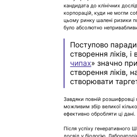
кандидата до клінічних дослі
корпорацій, куди не могли со
цьому ринку шалені ризики п
було абсолютно неприваблив
Поступово парадиг
створення ліків, і
чипах
» значно при
створення ліків, н
створювати таргет
Завдяки повній розшифровці г
можливим збір великої кілько
ефективно обробляти ці дані. 
Після успіху генеративного Ш
досвід у біологію. Лаборатор