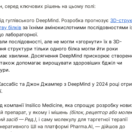
н, серед ключових рішень на цьому полі:
ід гуглівського DeepMind. Розробка прогнозує 
3D-струк
ву білкі
в
 за їхніми амінокислотними послідовностями і
о лабораторної. 
али послідовності, але не могли «згорнути» їх в 3D-
ня структури тільки одного білка могли йти роки 
ймає хвилини. Досягнення DeepMind прискорює створен
 а також допомагає вирощувати здоровіших бджіл чи 
тури.
Хассабіс та Джон Джампер з DeepMind у 2024 році отр
ї.
 компанії Insilico Medicine, яка спрощує розробку нови
 препарат, у якому і мішень 
(білок, рецептор або молек
ий засіб — Ред.)
, і саму молекулу для таргетної терапії 
неративного ШІ на платформі 
Pharma.AI
, — дійшов до 