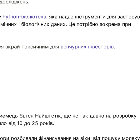
 досліджень. 
 
Python-бібліотека
, яка надає інструменти для застосув
імічних і біологічних даних. Це потрібно зокрема при 
ся вкрай токсичним для 
венчурних інвесторів
. 
иємець Євген Найштетік, ще не так давно на розробку 
о від 10 до 25 років. 
тори розбивали фінансування на віхи: від пошуку молек