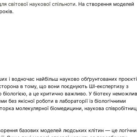
ля світової наукової спільноти. 
На створення моделей 
оків. 
ших і водночас найбільш науково обґрунтованих проєкті
сторона в тому, що вони поєднують ШІ-експертизу з 
біологією, а це критично важливо. У біотеху неможлив
и без якісної роботи в лабораторії із біологічними 
торка молекулярної біомедицини, наукова співробітниця
ворення базових моделей людських клітин — це логічни