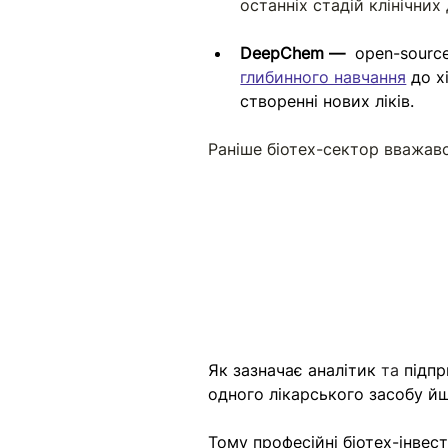
останніх стадій клінічних
DeepChem —  
open-source
глибинного навчання
 до х
створенні нових ліків. 
Раніше біотех-сектор вважав
Як зазначає аналітик
 та 
підпр
одного лікарського засобу йшл
Тому професійні біотех-інвес