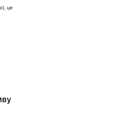
о), це 
иву