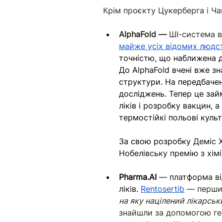
Крім проєкту Цукерберга і Ча
AlphaFold — 
ШІ-система в
майже усіх відомих людст
точністю, що наближена д
До AlphaFold вчені вже зн
структури. На передбачен
досліджень. Тепер це за
ліків і розробку вакцин,
термостійкі польові куль
За свою розробку 
Деміс 
Нобелівську премію з хімі
Pharma.AI
— платформа від
ліків
. 
Rentosertib
 — перший
на яку націлений лікарськ
знайшли за допомогою ге