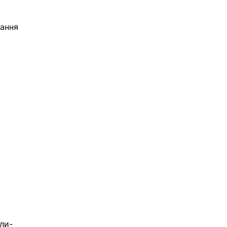
ання 
ули-