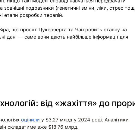
ії. Якщо такі моделі справді навчаться передбачати 
на зовнішні подразники (генетичні зміни, ліки, стрес тощ
і етапи розробки терапій.
іра, що проєкт Цукерберга та Чан робить ставку на 
ні дані — саме вони дають найбільше інформації для 
ехнологій: від «жахіття» до прор
нологіях 
оцінили
 у $
3,27 млрд у 2024 році. Аналітики 
він складатиме вже $18,76 млрд.