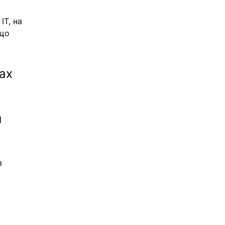
T, на 
що 
ах 
 
в 
 