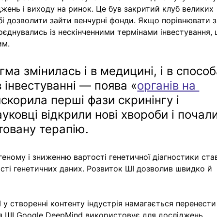
джень і виходу на ринок. Це був закритий клуб великих 
бі дозволити зайти венчурні фонди. Якщо порівнювати з I
оєднувались із нескінченними термінами інвестування, 
им.
ма змінилась і в медицині, і в способ
 в інвестуванні — поява «
органів на 
скорила перші фази скринінгу і 
ауковці відкрили нові хвороби і почали
овану терапію. 
еному і зниженню вартості генетичної діагностики ста
сті генетичних даних. Розвиток ШІ дозволив швидко й 
І у створенні контенту індустрія намагається перенести
ія ШІ Google DeepMind використовує для досліджень 