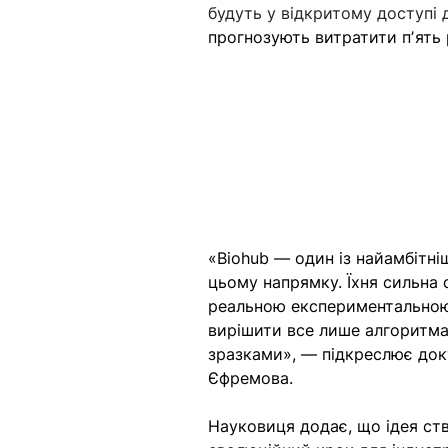
будуть у відкритому доступі д
прогнозують витратити пʼять р
«Biohub — один із найамбітні
цьому напрямку. Їхня сильна 
реальною експериментальною 
вирішити все лише алгоритмам
зразками», — підкреслює док
Єфремова.
Науковиця додає, що ідея ст