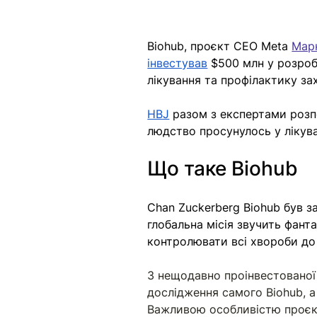
Biohub, проєкт CEO Meta 
Мар
інвестував
 $500 млн у розро
лікування та профілактику з
HBJ
 разом з експертами розпо
людство просунулось у лікува
Що таке Biohub 
Chan Zuckerberg Biohub був з
глобальна місія звучить фант
контролювати всі хвороби до 
З нещодавно проінвестованої
дослідження самого Biohub, а
Важливою особливістю проєкту