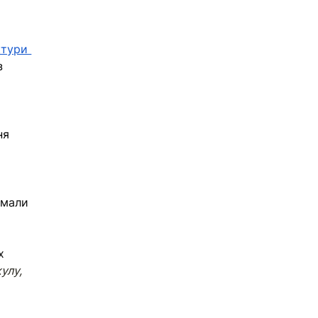
тури 
з 
ня 
имали 
х 
улу, 