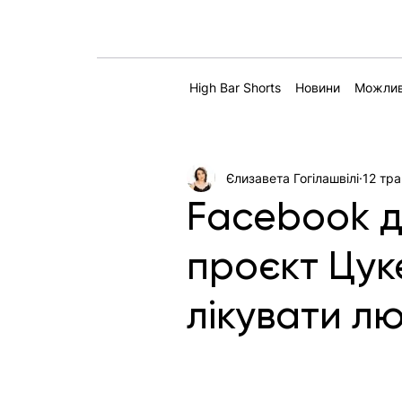
High Bar Shorts
Новини
Можлив
Єлизавета Гогілашвілі
12 тра
Facebook дл
проєкт Цук
лікувати л