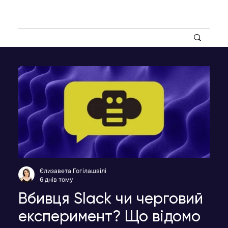
Єлизавета Гогілашвілі
6 днів тому
Вбивця Slack чи черговий
експеримент? Що відомо