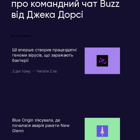
про командний чат Buzz
від Джека Дорсі
Вибір редакції
ШІ вперше створив працездатні
геноми вірусів, що заражають
бактерії
2 дні тому
Читати 2 хв
Blue Origin з’ясувала, де
почалася аварія ракети New
Glenn