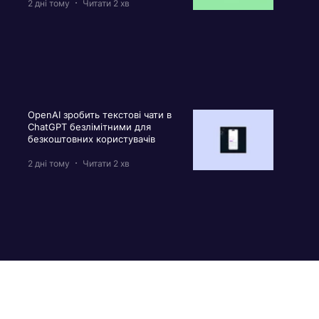
2 дні тому
Читати 2 хв
OpenAI зробить текстові чати в
ChatGPT безлімітними для
безкоштовних користувачів
2 дні тому
Читати 2 хв