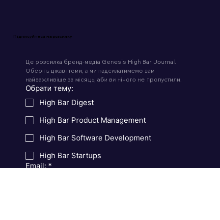
Підписуйтеся на розсилку
Це розсилка бренд-медіа Genesis High Bar Journal. 
Оберіть цікаві теми, а ми надсилатимемо вам 
найважливіше за місяць, аби ви нічого не пропустили.
Обрати тему:
High Bar Digest
High Bar Product Management
High Bar Software Development
High Bar Startups