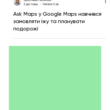
Ярослава Несисюк
2 дні тому
Читати 2 хв
Ask Maps у Google Maps навчився
замовляти їжу та планувати
подорожі