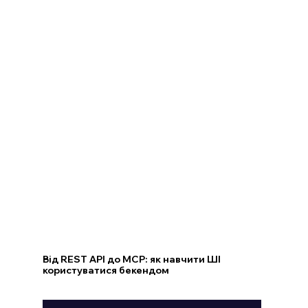
Від REST API до MCP: як навчити ШІ
користуватися бекендом