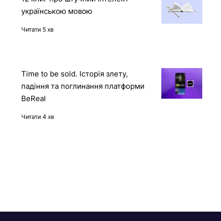
контейнера через API Docker-
демона
Читати 2 хв
12 книг про штучний інтелект
українською мовою
Читати 5 хв
Time to be sold. Історія злету,
падіння та поглинання платформи
BeReal
Читати 4 хв