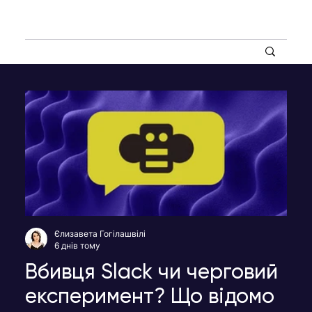
Єлизавета Гогілашвілі
6 днів тому
Вбивця Slack чи черговий
експеримент? Що відомо