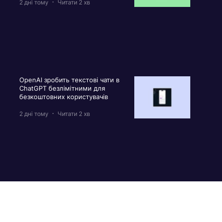
2 дні тому
Читати 2 хв
OpenAI зробить текстові чати в
ChatGPT безлімітними для
безкоштовних користувачів
2 дні тому
Читати 2 хв