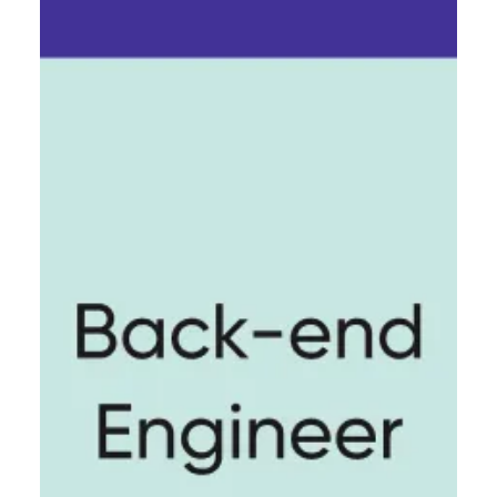
Катерина Мещерякова
9 трав. 2024 р.
Читати 5 хв
Що дратує бекенд-розробників.
Шість болів фахівця з Headway