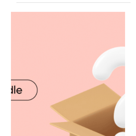
Катерина Мещерякова
6 трав. 2024 р.
Читати 2 хв
«Почну з понеділка»: вакансії для