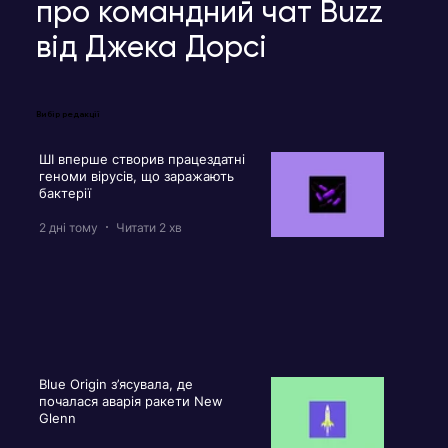
про командний чат Buzz
від Джека Дорсі
Вибір редакції
ШІ вперше створив працездатні
геноми вірусів, що заражають
бактерії
2 дні тому
Читати 2 хв
Blue Origin з’ясувала, де
почалася аварія ракети New
Glenn