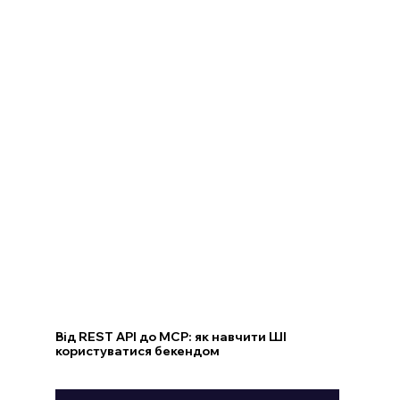
Від REST API до MCP: як навчити ШІ
користуватися бекендом