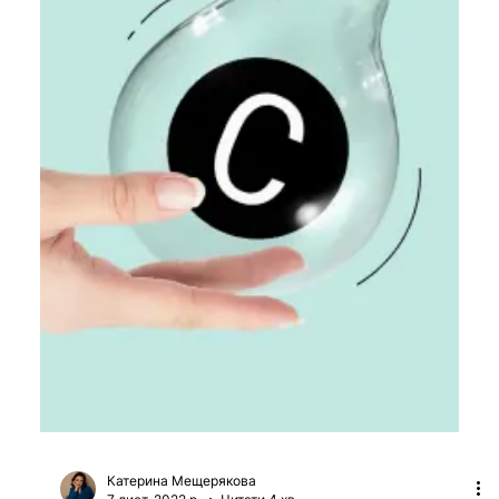
Катерина Шевченко
31 бер. 2023 р.
Читати 10 хв
180+ питань на співбесіду Golang
для Junior, Middle та Senior