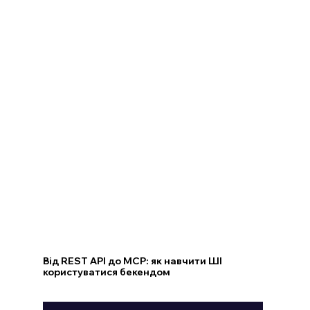
Від REST API до MCP: як навчити ШІ
користуватися бекендом