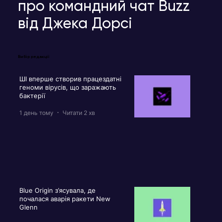
про командний чат Buzz
від Джека Дорсі
Вибір редакції
ШІ вперше створив працездатні
геноми вірусів, що заражають
бактерії
1 день тому
Читати 2 хв
Blue Origin з’ясувала, де
почалася аварія ракети New
Glenn