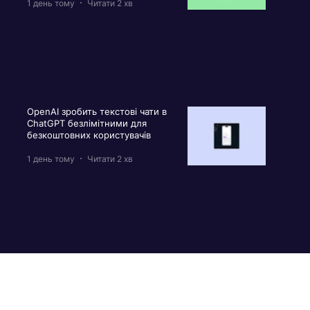
1 день тому
Читати 2 хв
OpenAI зробить текстові чати в
ChatGPT безлімітними для
безкоштовних користувачів
1 день тому
Читати 2 хв