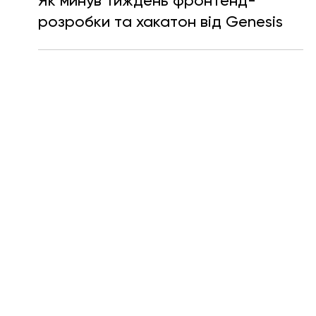
Катерина Мещерякова
16 лист. 2021 р.
Читати 5 хв
Як минув тиждень фронтенд-
розробки та хакатон від Genesis