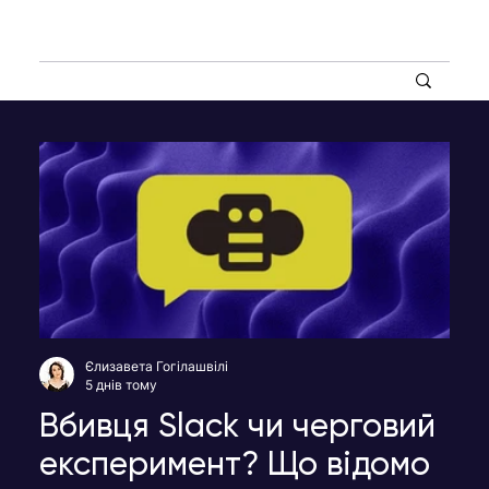
Єлизавета Гогілашвілі
5 днів тому
Вбивця Slack чи черговий
експеримент? Що відомо