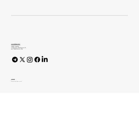
Oura Ring 5 став на 40% меншим за
попередню модель
journal@gen.tech
04080, Україна,
м. Київ, вул. Оленівська, 23,​
вул. Кирилівська, 40р
AI Policy
© 2026 High Bar Journal