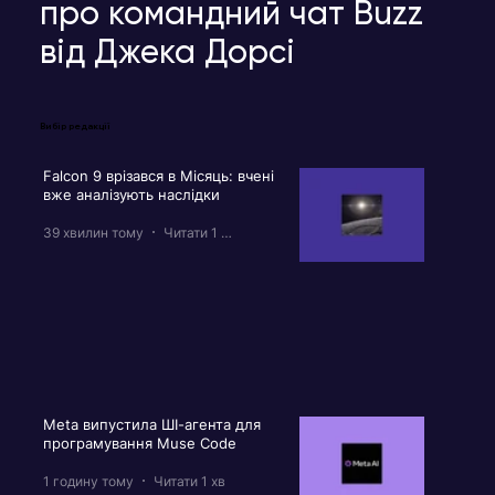
про командний чат Buzz
від Джека Дорсі
Вибір редакції
Falcon 9 врізався в Місяць: вчені
вже аналізують наслідки
39 хвилин тому
Читати 1 хв
Meta випустила ШІ-агента для
програмування Muse Code
1 годину тому
Читати 1 хв