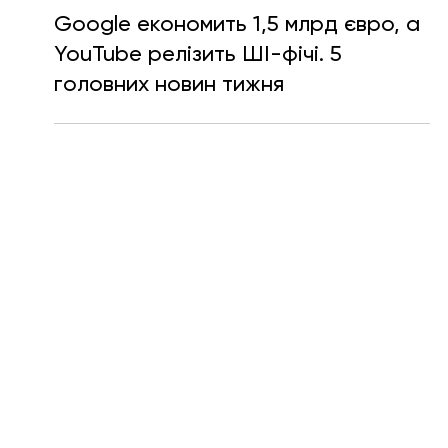
Тетяна Кучер
20 вер. 2024 р.
Читати 2 хв
Google економить 1,5 млрд євро, а
YouTube релізить ШІ-фічі. 5
головних новин тижня