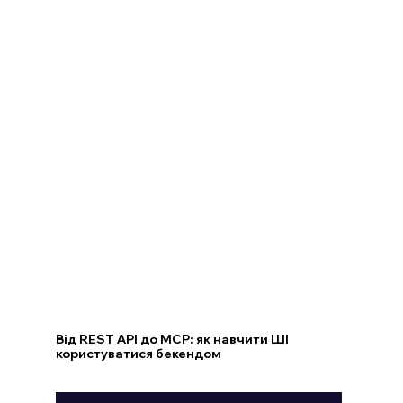
Від REST API до MCP: як навчити ШІ
користуватися бекендом