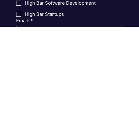
High Bar Digest
High Bar Product Management
High Bar Software Development
High Bar Startups
Email:
*
Підписатися
Онлайн-видання про технології та продуктове IT