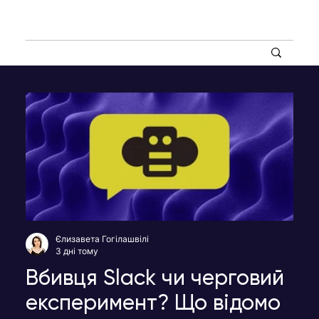
Єлизавета Гогілашвілі
3 дні тому
Вбивця Slack чи черговий
експеримент? Що відомо