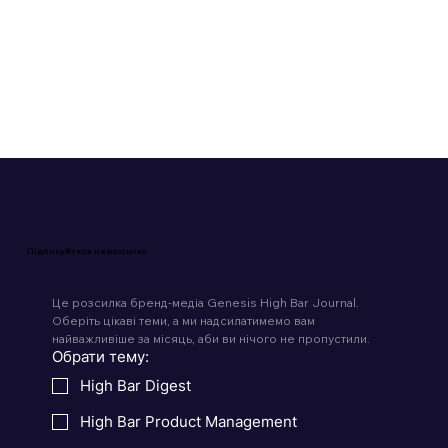
BeReal
Читати 4 хв
Підписуйтеся на розсилку
Це розсилка бренд-медіа Genesis High Bar Journal. 
Оберіть цікаві теми, а ми надсилатимемо вам 
найважливіше за місяць, аби ви нічого не пропустили.
Обрати тему: