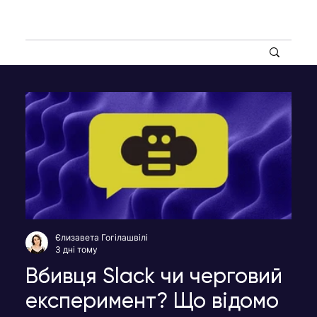
Єлизавета Гогілашвілі
3 дні тому
Вбивця Slack чи черговий
експеримент? Що відомо