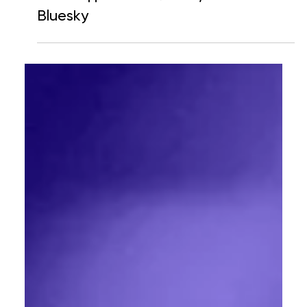
взаємодію з Mastodon, Threads і
Bluesky