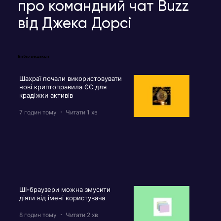
про командний чат Buzz
від Джека Дорсі
Вибір редакції
Шахраї почали використовувати
нові криптоправила ЄС для
крадіжки активів
7 годин тому
Читати 1 хв
ШІ-браузери можна змусити
діяти від імені користувача
8 годин тому
Читати 2 хв