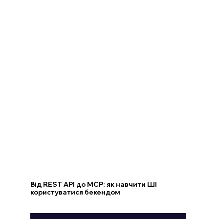
Від REST API до MCP: як навчити ШІ
користуватися бекендом