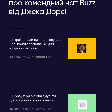
про командний чат Buzz
від Джека Дорсі
Вибір редакції
Шахраї почали використовувати
нові криптоправила ЄС для
крадіжки активів
14 годин тому
Читати 1 хв
ШІ-браузери можна змусити
діяти від імені користувача
15 годин тому
Читати 2 хв