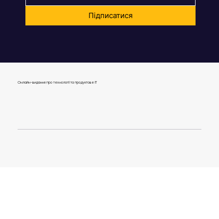
High Bar Startups
Email:
*
Підписатися
Онлайн-видання про технології та продуктове IT
journal@gen.tech
04080, Україна,