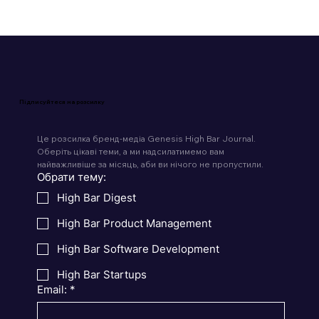
Підписуйтеся на розсилку
Це розсилка бренд-медіа Genesis High Bar Journal. 
Оберіть цікаві теми, а ми надсилатимемо вам 
найважливіше за місяць, аби ви нічого не пропустили.
Обрати тему:
High Bar Digest
High Bar Product Management
High Bar Software Development