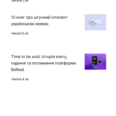
отримала доступ до захищеного
контейнера через API Docker-
демона
Читати 2 хв
12 книг про штучний інтелект
українською мовою
Читати 5 хв
Time to be sold. Історія злету,
падіння та поглинання платформи
BeReal
Читати 4 хв