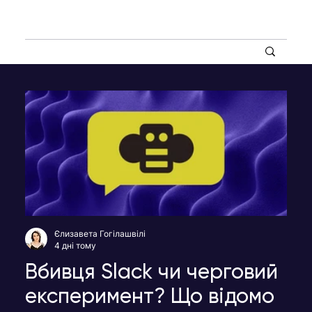
Єлизавета Гогілашвілі
4 дні тому
Вбивця Slack чи черговий
експеримент? Що відомо