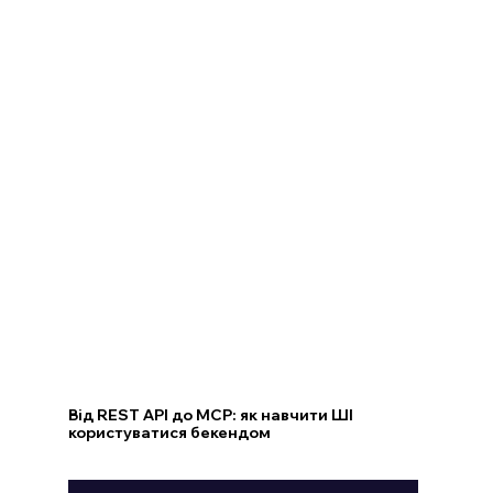
Від REST API до MCP: як навчити ШІ
користуватися бекендом