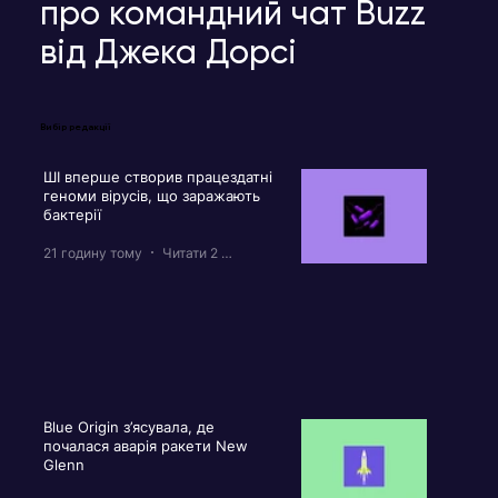
про командний чат Buzz
від Джека Дорсі
Вибір редакції
ШІ вперше створив працездатні
геноми вірусів, що заражають
бактерії
21 годину тому
Читати 2 хв
Blue Origin з’ясувала, де
почалася аварія ракети New
Glenn