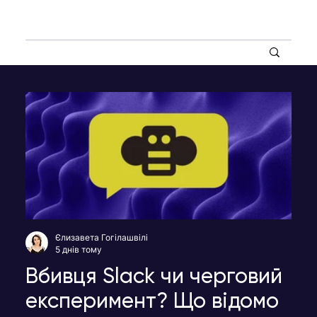
Єлизавета Гогілашвілі
5 днів тому
Вбивця Slack чи черговий
експеримент? Що відомо