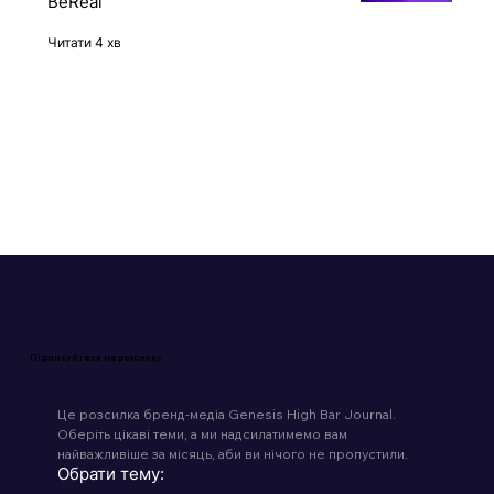
падіння та поглинання платформи
BeReal
Читати 4 хв
Підписуйтеся на розсилку
Це розсилка бренд-медіа Genesis High Bar Journal. 
Оберіть цікаві теми, а ми надсилатимемо вам 
найважливіше за місяць, аби ви нічого не пропустили.