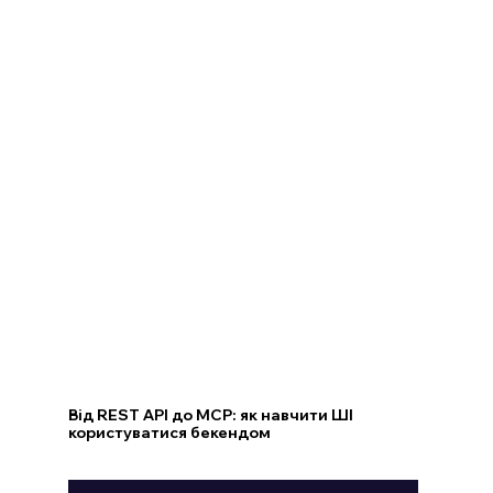
Від REST API до MCP: як навчити ШІ
користуватися бекендом