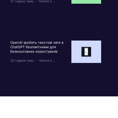
21 годину тому
Читати 2 хв
OpenAI зробить текстові чати в
ChatGPT безлімітними для
безкоштовних користувачів
22 години тому
Читати 2 хв