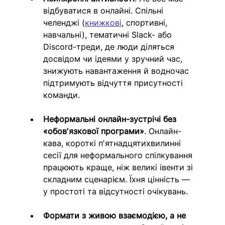
відбуватися в онлайні. Спільні 
челенджі (
книжкові
, спортивні, 
навчальні), тематичні Slack- або 
Discord-треди, де люди діляться 
досвідом чи ідеями у зручний час, 
знижують навантаження й водночас 
підтримують відчуття присутності 
команди.
Неформальні онлайн-зустрічі без 
«обовʼязкової програми»
.
Онлайн-
кава, короткі пʼятнадцятихвилинні 
сесії для неформального спілкування 
працюють краще, ніж великі івенти зі 
складним сценарієм. Їхня цінність — 
у простоті та відсутності очікувань.
Формати з живою взаємодією, а не 