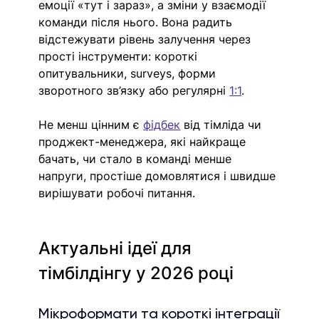
емоції «тут і зараз», а зміни у взаємодії 
команди після нього. Вона радить 
відстежувати рівень залучення через 
прості інструменти: короткі 
опитувальники, surveys, форми 
зворотного зв’язку або регулярні 
1:1
.
Не менш цінним є 
фідбек
 від тімліда чи 
проджект-менеджера, які найкраще 
бачать, чи стало в команді менше 
напруги, простіше домовлятися і швидше 
вирішувати робочі питання.
Актуальні ідеї для 
тімбілдінгу у 2026 році
Мікроформати та короткі інтеграції