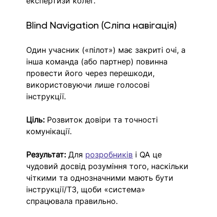
експертизи колег.
Blind Navigation (Сліпа навігація)
Один учасник («пілот») має закриті очі, а 
інша команда (або партнер) повинна 
провести його через перешкоди, 
використовуючи лише голосові 
інструкції.
Ціль:
 Розвиток довіри та точності 
комунікації.
Результат:
 Для 
розробників
 і QA це 
чудовий досвід розуміння того, наскільки 
чіткими та однозначними мають бути 
інструкції/ТЗ, щоби «система» 
спрацювала правильно.