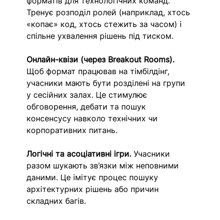
форматів для технологічних команд. 
Тренує розподіл ролей (наприклад, хтось 
«копає» код, хтось стежить за часом) і 
спільне ухвалення рішень під тиском.
Онлайн-квізи (через Breakout Rooms). 
Щоб формат працював на тімбілдінг, 
учасники мають бути розділені на групи 
у сесійних залах. Це стимулює 
обговорення, дебати та пошук 
консенсусу навколо технічних чи 
корпоративних питань.
Логічні та асоціативні ігри. 
Учасники 
разом шукають зв’язки між неповними 
даними. Це імітує процес пошуку 
архітектурних рішень або причин 
складних багів.