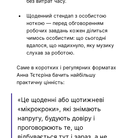
без витрат часу.
Щоденний стендап з особистою 
ноткою — перед обговоренням 
робочих завдань кожен ділиться 
чимось особистим: що сьогодні 
вдалося, що надихнуло, яку музику 
слухав за роботою.
Саме в коротких і регулярних форматах 
Анна Тєтєріна бачить найбільшу 
практичну цінність: 
«Це щоденні або щотижневі 
«мікрокроки», які знімають 
напругу, будують довіру і 
проговорюють те, що 
відбувається тут і зараз, а не 