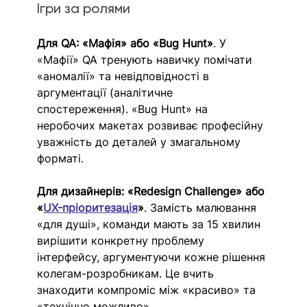
Ігри за ролями
Для QA: «Мафія» або «Bug Hunt»
. У 
«Мафії» QA тренують навичку помічати 
«аномалії» та невідповідності в 
аргументації (аналітичне 
спостереження). «Bug Hunt» на 
неробочих макетах розвиває професійну 
уважність до деталей у змагальному 
форматі.
Для дизайнерів: «Redesign Challenge» або 
«
UX-пріоритезація
»
. Замість малювання 
«для душі», команди мають за 15 хвилин 
вирішити конкретну проблему 
інтерфейсу, аргументуючи кожне рішення 
колегам-розробникам. Це вчить 
знаходити компроміс між «красиво» та 
«технічно можливо».