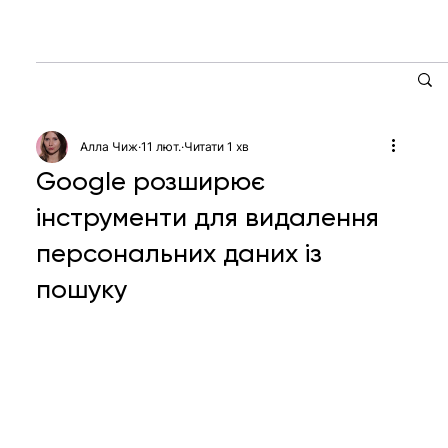
Алла Чиж
11 лют.
Читати 1 хв
Google розширює
інструменти для видалення
персональних даних із
пошуку