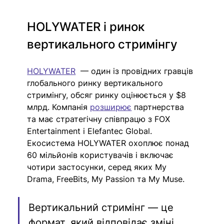
HOLYWATER і ринок 
вертикального стримінгу
HOLYWATER
  — один із провідних гравців 
глобального ринку вертикального 
стримінгу, обсяг ринку оцінюється у $8 
млрд. Компанія 
розширює
 партнерства 
та має стратегічну співпрацю з FOX 
Entertainment і Elefantec Global. 
Екосистема HOLYWATER охоплює понад 
60 мільйонів користувачів і включає 
чотири застосунки, серед яких My 
Drama, FreeBits, My Passion та My Muse. 
Вертикальний стримінг — це 
формат, який відповідає зміні 