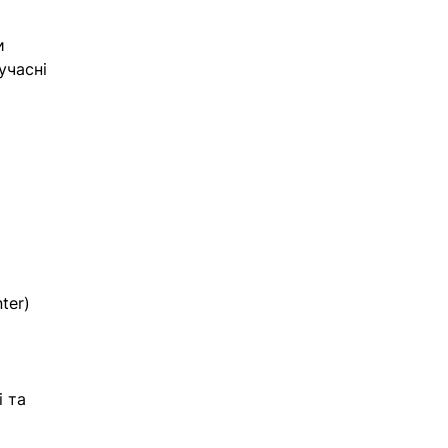
и 
учасні 
ter) 
 та 
 