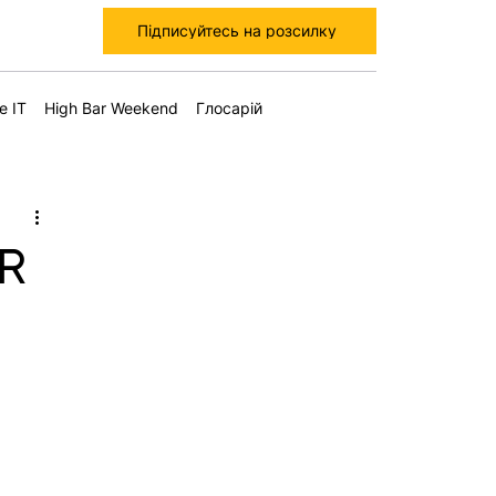
Підписуйтесь на розсилку
е IT
High Bar Weekend
Глосарій
ER