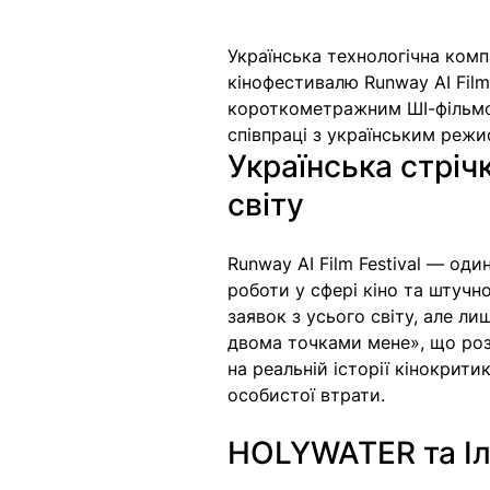
Українська технологічна комп
кінофестивалю Runway AI Film
короткометражним ШІ-фільмо
співпраці з українським реж
Українська стріч
світу
Runway AI Film Festival — од
роботи у сфері кіно та штучн
заявок з усього світу, але ли
двома точками мене», що роз
на реальній історії кінокрит
особистої втрати.
HOLYWATER та Іл