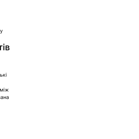
у 
ів 
ькі 
 
 між 
ана 