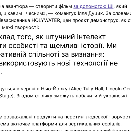
рча авантюра — створити фільм 
за допомогою ШІ
, який 
 цікавим і чесним», — коментує Ілля Дуцик. За словам
півзасновника HOLYWATER, цей проєкт демонструє, як с
 межі творчості:
лад того, як штучний інтелект 
и особисті та щемливі історії. Ми 
еативній спільноті за визнання: 
 використовують нові технології не 
.
уться в червні в Нью-Йорку (Alice Tully Hall, Lincoln Cen
Stage). Згодом стрічку зможуть побачити й українські 
розважальні продукти на перетині людської творчості
стема включає платформи для вертикальних серіалів, 
застосунків, що дозволяють зануритися в новий формат