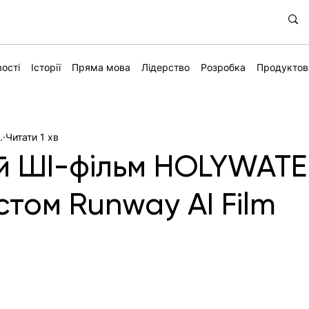
ості
Історії
Пряма мова
Лідерство
Розробка
Продуктов
.
Читати 1 хв
й ШІ-фільм HOLYWAT
стом Runway AI Film