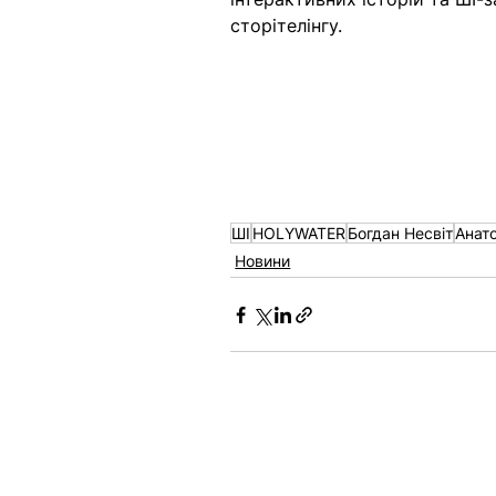
сторітелінгу.
ШІ
HOLYWATER
Богдан Несвіт
Анат
Новини