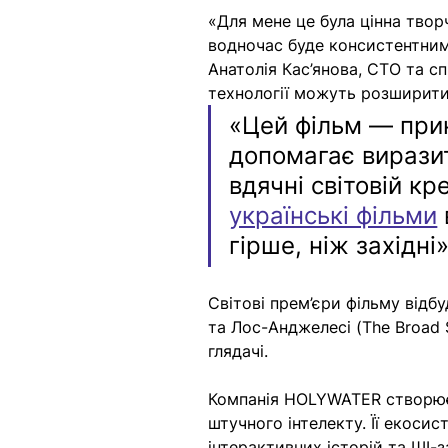
«Для мене це була цінна тво
водночас буде консистентним,
Анатолія Кас’янова, CTO та с
технології можуть розширити
«Цей фільм — прик
допомагає виразит
вдячні світовій кр
українські фільми
гірше, ніж західні»
Світові прем’єри фільму відбуд
та Лос-Анджелесі (The Broad 
глядачі. 
Компанія HOLYWATER створює 
штучного інтелекту. Її екоси
інтерактивних історій та ШІ-