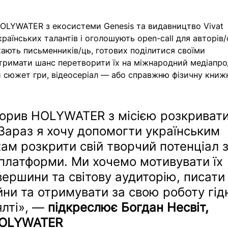
HOLYWATER з екосистеми Genesis та видавництво Vivat 
аїнських талантів і оголошують open-call для авторів/
ають письменників/ць, готових поділитися своїми 
тримати шанс перетворити їх на міжнародний медіапро
ий сюжет гри, відеосеріал — або справжню фізичну книжк
ворив HOLYWATER з місією розкривати
Зараз я хочу допомогти українським 
ам розкрити свій творчий потенціал з
платформи. Ми хочемо мотивувати їх 
вершини та світову аудиторію, писати
йни та отримувати за свою роботу гідн
лті», 
— 
підкреслює Богдан Несвіт, 
OLYWATER