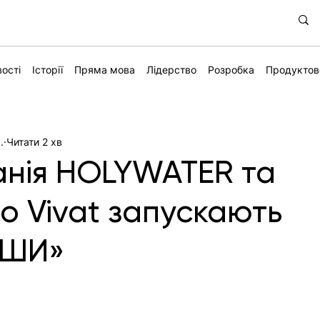
ості
Історії
Пряма мова
Лідерство
Розробка
Продуктов
.
Читати 2 хв
анія HOLYWATER та
о Vivat запускають
ИШИ»