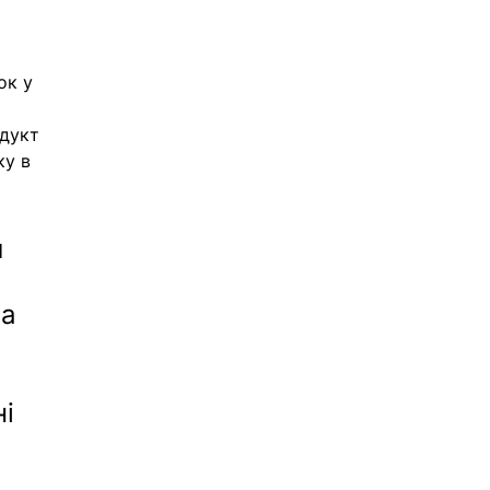
ок у 
дукт 
у в 
 
а 
 
і 