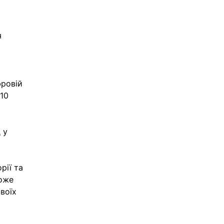
 
 
ровій 
10 
 у 
ії та 
оже 
воїх 