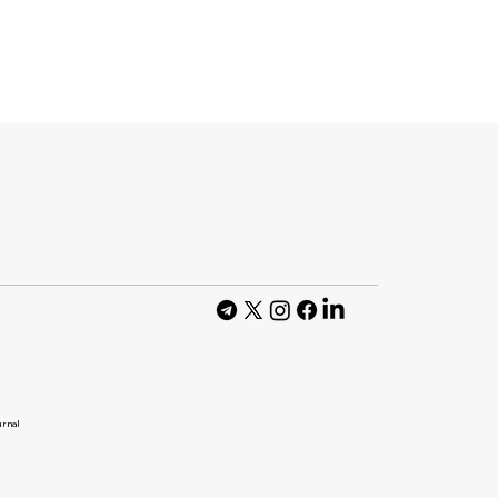
 Headway
омо-кампанію
з книги.
може кожен
urnal