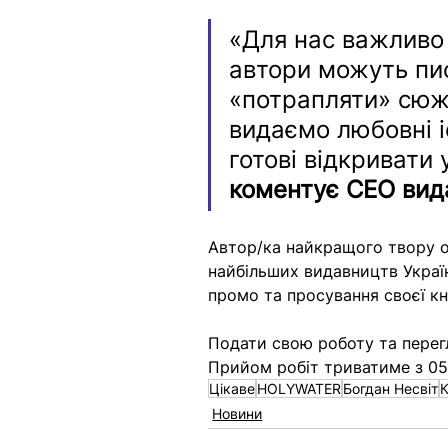
«Для нас важливо 
автори можуть писа
«потрапляти» сюже
видаємо любовні і
готові відкривати 
коментує 
CEO вид
Автор/ка найкращого твору о
найбільших видавництв Україн
промо та просування своєї кн
Подати свою роботу та перегл
Прийом робіт триватиме з 05
Цікаве
HOLYWATER
Богдан Несвіт
Новини