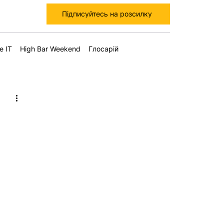
Підписуйтесь на розсилку
е IT
High Bar Weekend
Глосарій