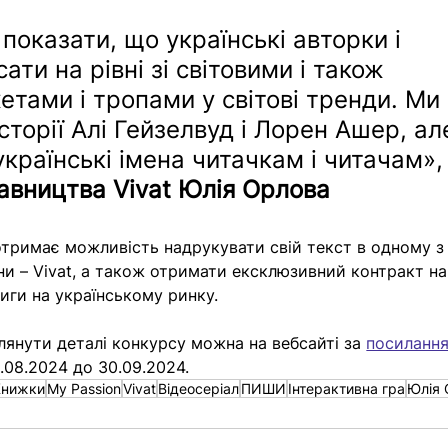
показати, що українські авторки і 
ти на рівні зі світовими і також 
тами і тропами у світові тренди. Ми 
сторії Алі Гейзелвуд і Лорен Ашер, ал
українські імена читачкам і читачам»,
авництва Vivat Юлія Орлова
тримає можливість надрукувати свій текст в одному з
и – Vivat, а також отримати ексклюзивний контракт на
иги на українському ринку. 
янути деталі конкурсу можна на вебсайті за 
посиланн
.08.2024 до 30.09.2024.
Книжки
My Passion
Vivat
Відеосеріал
ПИШИ
Інтерактивна гра
Юлія 