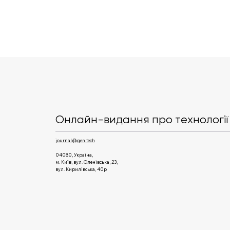
Пряма мова: СЕО
HOLYWATER — про infinite
content era та синергію в
Онлайн-видання про технології 
команді
journal@gen.tech
04080, Україна,
м. Київ, вул. Оленівська, 23,​
вул. Кирилівська, 40р