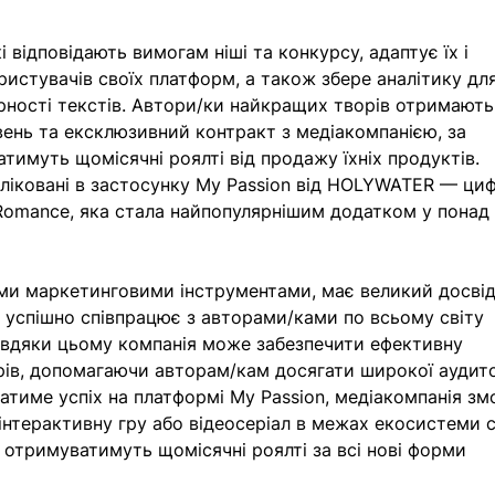
відповідають вимогам ніші та конкурсу, адаптує їх і 
истувачів своїх платформ, а також збере аналітику для
рності текстів. Автори/ки найкращих творів отримають
вень та ексклюзивний контракт з медіакомпанією, за 
имуть щомісячні роялті від продажу їхніх продуктів. 
ліковані в застосунку My Passion від HOLYWATER — циф
 Romance, яка стала найпопулярнішим додатком у понад 
и маркетинговими інструментами, має великий досвід
 успішно співпрацює з авторами/ками по всьому світу 
завдяки цьому компанія може забезпечити ефективну 
рів, допомагаючи авторам/кам досягати широкої аудитор
матиме успіх на платформі My Passion, медіакомпанія зм
 інтерактивну гру або відеосеріал в межах екосистеми с
і отримуватимуть щомісячні роялті за всі нові форми 