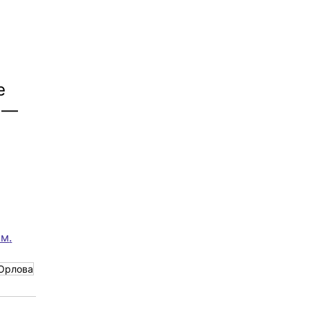
е 
 
— 
 
 
ям
.
Орлова