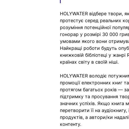
HOLYWATER відбере твори, які 
протестує серед реальних кор
розуміння потенційної популя
гонорар у розмірі 30 000 гри
умовами якого вони отримуват
Найкращі роботи будуть опуб
книжковій бібліотеці у жанрі
країнах світу в своїй ніші.
HOLYWATER володіє потужним
промоції електронних книг та
протягом багатьох років –– 
підтримку та просування тво
значних успіхів. Якщо книга 
перетворити її на аудіокнигу,
продуктів, а автори/ки надал
контенту. 