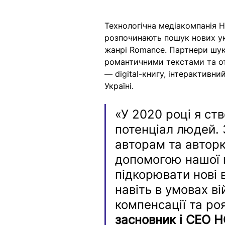
Технологічна медіакомпанія 
розпочинають пошук нових укр
жанрі Romance. Партнери шук
романтичними текстами та о
— digital-книгу, інтерактивн
Україні. 
«У 2020 році я ст
потенціал людей. 
авторам та авторк
допомогою нашої 
підкорювати нові 
навіть в умовах ві
компенсації та роя
засновник і 
CEO H