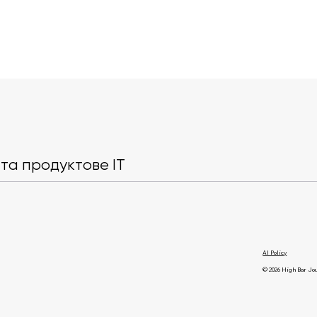
Книги з відчуттям дому.
Застосунок
Рекомендує Head of
запустив пр
Content у Headway
України чере
та продуктове IT
Долучитись 
AI Policy
© 2026 High Bar Jo