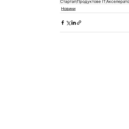
Стартап
Продуктове IT
Акселерат
Новини