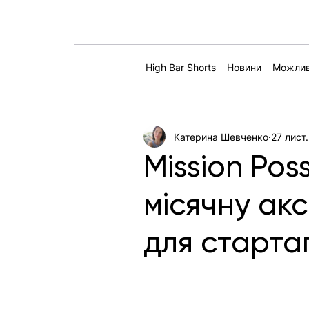
High Bar Shorts
Новини
Можлив
Катерина Шевченко
27 лист.
Mission Pos
місячну ак
для старта