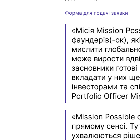
Форма для подачі заявки
«Місія Mission Pos
фаундерів(-ок), як
мислити глобально
може вирости вдві
засновники готові 
вкладати у них ще
інвесторами та сп
Portfolio Officer M
«Mission Possible
прямому сенсі. Ту
ухвалюються ріше