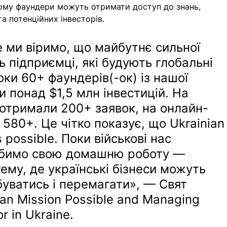
ому фаундери можуть отримати доступ до знань, 
а потенційних інвесторів.
le ми віримо, що майбутнє сильної 
 підприємці, які будують глобальні 
оки 60+ фаундерів(-ок) із нашої 
 понад $1,5 млн інвестицій. На 
 отримали 200+ заявок, на онлайн-
80+. Це чітко показує, що Ukrainian
s possible. Поки військові нас 
обимо свою домашню роботу — 
му, де українські бізнеси можуть 
уватись і перемагати», — Свят 
an Mission Possible and Managing 
r in Ukraine.