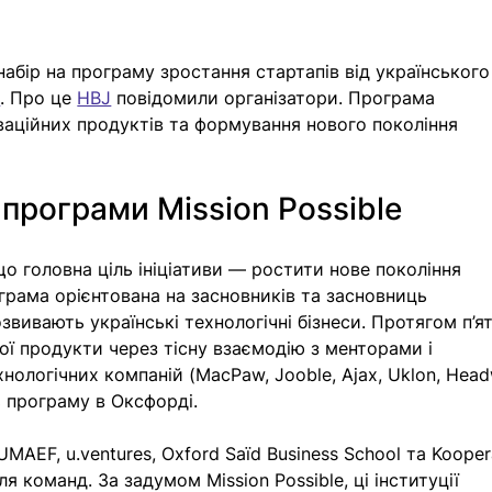
набір на програму зростання стартапів від українського
e
. Про це 
HBJ
 повідомили організатори. Програма 
ваційних продуктів та формування нового покоління 
програми Mission Possible
о головна ціль ініціативи — ростити нове покоління 
грама орієнтована на засновників та засновниць 
озвивають українські технологічні бізнеси. Протягом п’я
ої продукти через тісну взаємодію з менторами і 
нологічних компаній (MacPaw, Jooble, Ajax, Uklon, Hea
ь програму в Оксфорді.
EF, u.ventures, Oxford Saïd Business School та Koopera
 команд. За задумом Mission Possible, ці інституції 