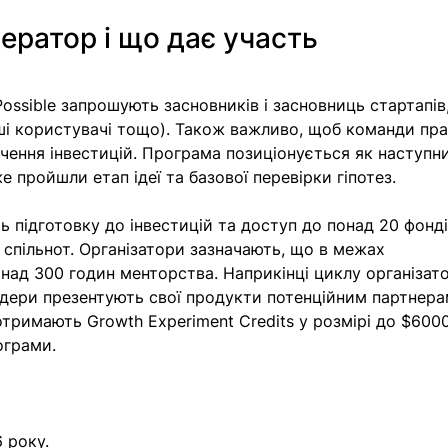
ератор і що дає участь
Possible запрошують засновників і засновниць стартапів,
і користувачі тощо). Також важливо, щоб команди пра
чення інвестицій. Програма позиціонується як наступн
же пройшли етап ідеї та базової перевірки гіпотез.
підготовку до інвестицій та доступ до понад 20 фонді
х спільнот. Організатори зазначають, що в межах 
над 300 годин менторства. Наприкінці циклу організат
дери презентують свої продукти потенційним партнера
тримають Growth Experiment Credits у розмірі до $6000
ограми. 
 року.