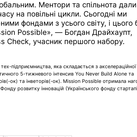
обальним. Ментори та спільнота дали
асу на повільні цикли. Сьогодні ми 
ними фондами з усього світу, і цього 
ssion Possible», — Богдан Драйхаупт, 
s Check, учасник першого набору.
а тех-підприємництва, яка складається з акселераційної
тичного 5-тижневого інтенсив You Never Build Alone та 
ів(-ок) та інветорів(-ок). Mission Possible отримала на
Фонду розвитку інновацій (Українського фонду стартапі