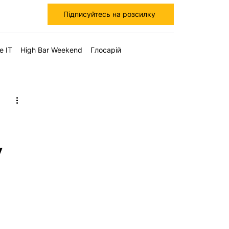
Підписуйтесь на розсилку
е IT
High Bar Weekend
Глосарій
у