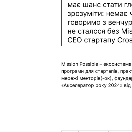
має шанс стати гл
зрозуміти: немає ч
говоримо з венчур
не сталося без Mi
CEO стартапу Cros
Mission Possible – екосистем
програми для стартапів, прак
мережі менторів(-ок), фаундер
«Акселератор року 2024» від 