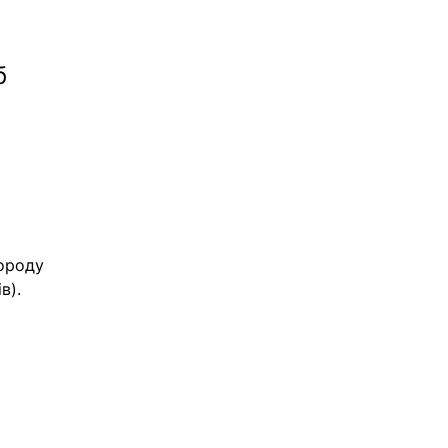
 
б 
 
городу 
в).