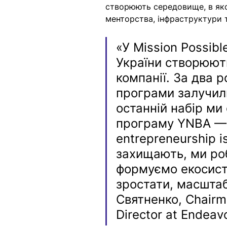
створюють середовище, в як
менторства, інфраструктури т
«У Mission Possib
України створюють
компанії. За два р
програми залучили
останній набір ми
програму YNBA — 5
entrepreneurship i
захищають, ми р
формуємо екосисте
зростати, масштаб
Святненко, Chairm
Director at Endeavo