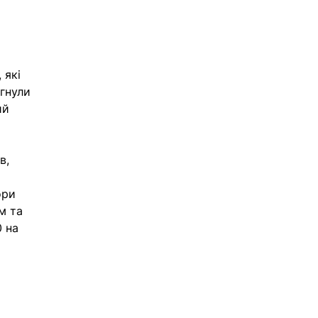
 які 
гнули 
ий 
в, 
ори 
м та 
 на 