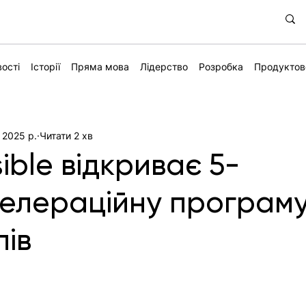
ості
Історії
Пряма мова
Лідерство
Розробка
Продуктов
 2025 р.
Читати 2 хв
sible відкриває 5-
селераційну програм
пів