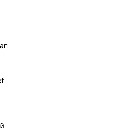
ап 
f 
й 